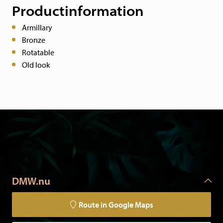
Productinformation
Armillary
Bronze
Rotatable
Old look
DMW.nu
Route in Google Maps