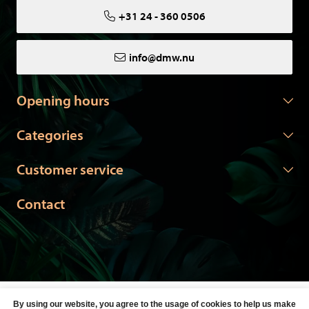
+31 24 - 360 0506
info@dmw.nu
Opening hours
Categories
Customer service
Contact
© Copyright 2026 DMW.nu -
Webshop laten maken
door Red
By using our website, you agree to the usage of cookies to help us make