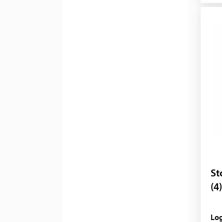
St
(4)
Log