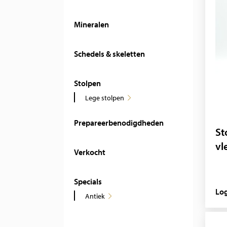
Mineralen
Schedels & skeletten
Stolpen
Lege stolpen
Prepareerbenodigdheden
St
vl
Verkocht
Specials
Log
Antiek