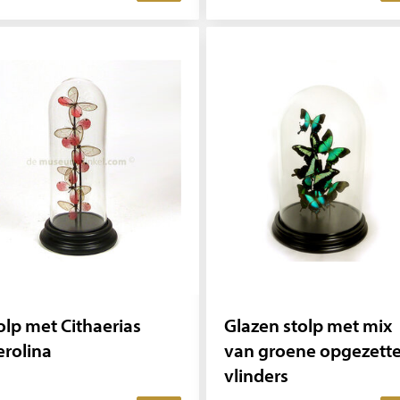
olp met Cithaerias
Glazen stolp met mix
rolina
van groene opgezett
vlinders