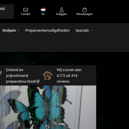
360
Contact
NL
Inloggen
Winkelwagen
Stolpen
Prepareerbenodigdheden
Specials
Stolpen
Specials
Lege stolpen
Antiek
Erkend en
Wij scoren een
prijswinnend
4,7/5 uit 416
preparateursbedrijf
reviews