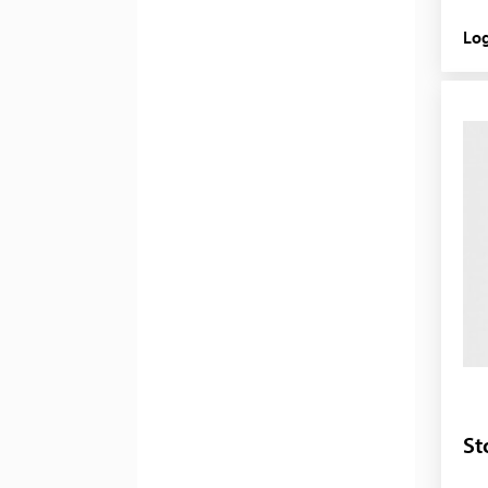
Log
St