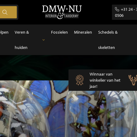
+31 24 - 
0506
elpen
Veren &
Fossielen
Mineralen
Schedels &
huiden
skeletten
Veren & huiden
Veren
Winnaar van
winkelier van het
jaar!