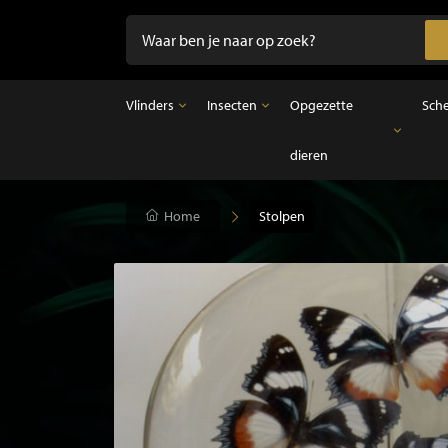
Vlinders
Insecten
Opgezette
Sch
dieren
Vlinders
Insecten
Opgezette dieren
Opgezette vlinders in lijst
Ongeprepareerde insecten
Opgezette vogels
Vlinders in stolp
Opgezette zoogdieren
Home
Stolpen
Opgezette vissen