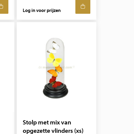
Log in voor prijzen
Stolp met mix van
opgezette vlinders (xs)