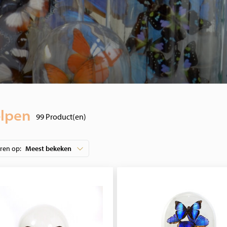
olpen
99 Product(en)
eren op:
Meest bekeken