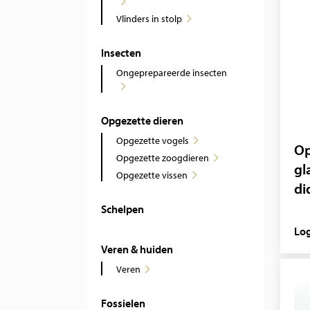
Vlinders in stolp
Insecten
Ongeprepareerde insecten
Opgezette dieren
Opgezette vogels
Op
Opgezette zoogdieren
gl
Opgezette vissen
di
Schelpen
Log
Veren & huiden
Veren
Fossielen