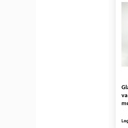
Gl
va
mu
Log