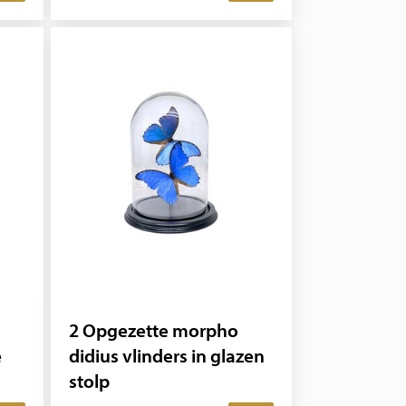
2 Opgezette morpho
e
didius vlinders in glazen
stolp