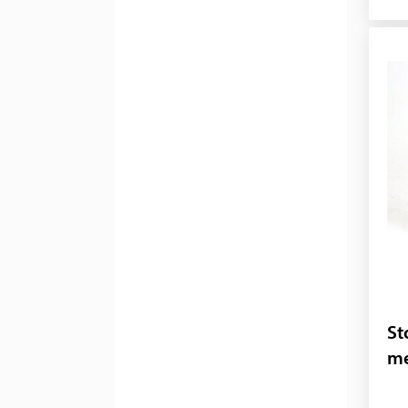
St
me