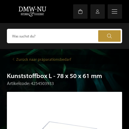
Zurück naar präparationsbedarf
Kunststoffbox L - 78 x 50 x 61 mm
Artikelcode: 4254503933