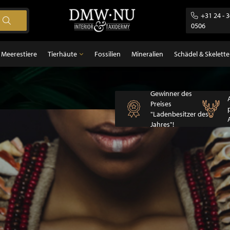
+31 24 - 
0506
Meerestiere
Tierhäute
Fossilien
Mineralien
Schädel & Skelette
Tierhäute
Gewinner des
gel
Federn
Preises
ugetiere
"Ladenbesitzer des
sch
Jahres"!