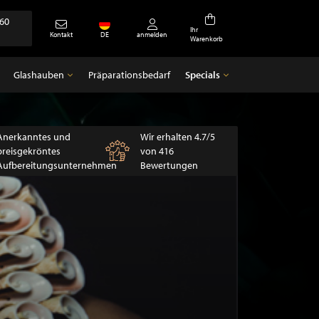
360
Ihr
Kontakt
DE
anmelden
Warenkorb
Glashauben
Präparationsbedarf
Specials
Glashauben
Specials
Leere Glocken
Antiquitäten
Anerkanntes und
Wir erhalten 4.7/5
preisgekröntes
von 416
Aufbereitungsunternehmen
Bewertungen