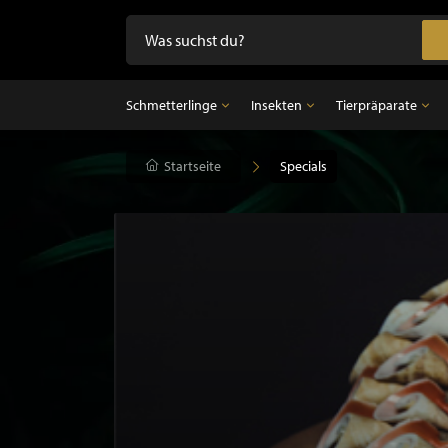
Schmetterlinge
Insekten
Tierpräparate
Schmetterlinge
Startseite
Insekten
Specials
Tierpräparate
Präparierte Schmetterlinge im Rahmen
Unpräparierte Insekten
Ausgestopfter Vo
Schmetterlinge im Glasglocke
Ausgestopfter Sä
Ausgestopfter Fi