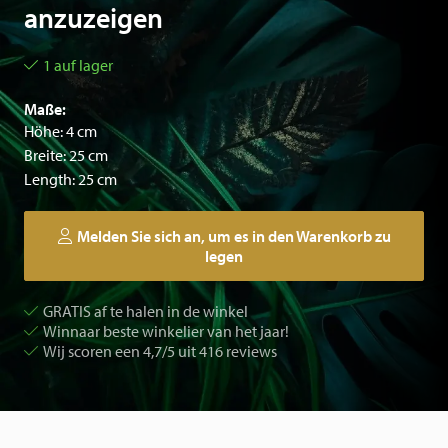
anzuzeigen
1 auf lager
Maße:
Höhe: 4 cm
Breite: 25 cm
Length: 25 cm
Melden Sie sich an, um es in den Warenkorb zu
legen
GRATIS af te halen in de winkel
Winnaar beste winkelier van het jaar!
Wij scoren een 4,7/5 uit 416 reviews