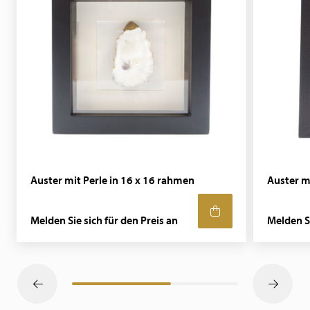
Auster mit Perle in 16 x 16 rahmen
Auster m
Melden Sie sich für den Preis an
Melden Si