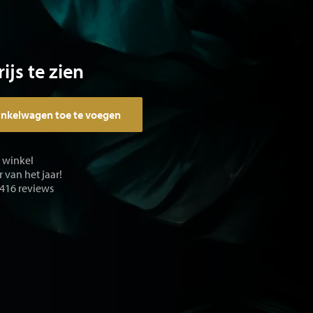
ijs te zien
inkelwagen toe te voegen
e winkel
 van het jaar!
 416 reviews