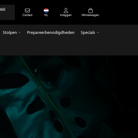
360
Contact
NL
Inloggen
Winkelwagen
Stolpen
Prepareerbenodigdheden
Specials
Stolpen
Specials
Lege stolpen
Antiek