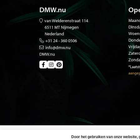
DMW.nu
Ope
Maand
van Welderenstraat 114
Dinsd
6511 MT Nijmegen
Woen
Nederland
Donde
+31 24 - 360 0506
Vrijda
info@dmw.nu
Zater
DMW.nu
Zonda
*Laats
aangep
Door het gebruiken van onze website, 