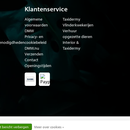
Klantenservice
Algemene
Taxidermy
voorwaarden
Vlinderkwekerijen
DMW
Verhuur
Privacy- en
opgezette dieren
benodigdheden
cookiebeleid
Interior &
DMW.nu
Taxidermy
Verzenden
Contact
Openingstijden
a
t bericht verbergen
Meer over cookies »