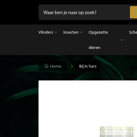
Vlinders
Insecten
Opgezette
Sch
dieren
Vlinders
Insecten
Opgezette dieren
Opgezette vlinders in lijst
Ongeprepareerde insecten
Opgezette vogels
Vlinders in stolp
Opgezette zoogdieren
Home
Bij in hars
Opgezette vissen