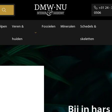
+31 24 - 
0506
elpen
Veren &
Fossielen
Mineralen
Schedels &
huiden
skeletten
Veren & huiden
Veren
Bij in hars