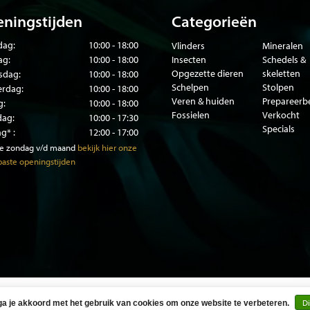
ningstijden
Categorieën
ag:
10:00 - 18:00
Vlinders
Mineralen
ag:
10:00 - 18:00
Insecten
Schedels &
Opgezette dieren
skeletten
sdag:
10:00 - 18:00
Schelpen
Stolpen
rdag:
10:00 - 18:00
Veren & huiden
Prepareer
g:
10:00 - 18:00
Fossielen
Verkocht
dag:
10:00 - 17:30
Specials
g* :
12:00 - 17:00
te zondag v/d maand
bekijk hier onze
aste openingstijden
© Copyright 2026 DMW.nu -
Webshop laten maken
door Red Banan
Di
ga je akkoord met het gebruik van cookies om onze website te verbeteren.