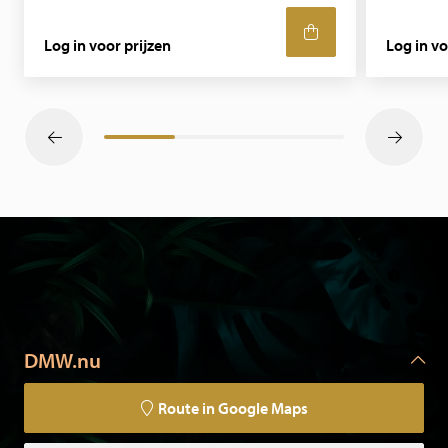
Log in voor prijzen
Log in vo
DMW.nu
Route in Google Maps