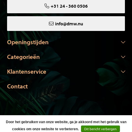
+31 24 - 360 0506
info@dmw.nu
Openingstijden
Categorieën
Klantenservice
Contact
Door het gebruiken van onze website, ga je akkoord met het gebruik van
© Copyright 2026 DMW.nu -
Webshop laten maken
door Red
Dit bericht verbergen
cookies om onze website te verbeteren.