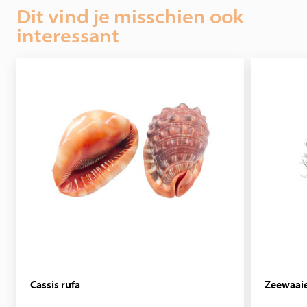
Dit vind je misschien ook
wonderen uit de zee, neem dan contact met ons op.
interessant
Cassis rufa
Zeewaaie