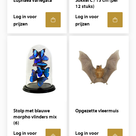
Euphaea Variegata
Sokkel C / 15 cm (per
12 stuks)
Log in voor
Log in voor
prijzen
prijzen
Stolp met blauwe
Opgezette vleermuis
morpho vlinders mix
(6)
Log in voor
Log in voor