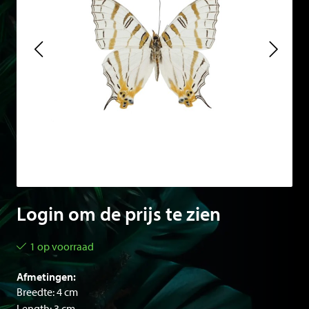
Login om de prijs te zien
1 op voorraad
Afmetingen:
Breedte: 4 cm
Length: 3 cm