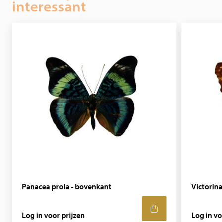
interessant
Stijlvol in elk interieur als woondecoratie! Hebt u speciale
wensen, neem dan contact met ons op.
Panacea prola - bovenkant
Victorin
Log in voor prijzen
Log in vo