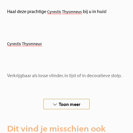
Haal deze prachtige
bij u in huis!
Cyrestis
Thyonneus
Cyrestis
Thyonneus
Verkrijgbaar als losse vlinder, in lijst of in decoratieve stolp.
Toon meer
In samenwerking met vlinderboerderijen over de hele
wereld, garanderen wij verantwoorde vlinders.
Dit vind je misschien ook