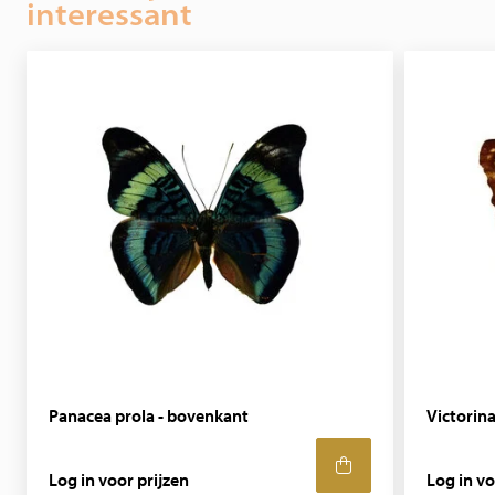
interessant
Stijlvol in elk interieur als woondecoratie! Hebt u speciale
wensen, neem dan contact met ons op.
Panacea prola - bovenkant
Victorin
Log in voor prijzen
Log in vo