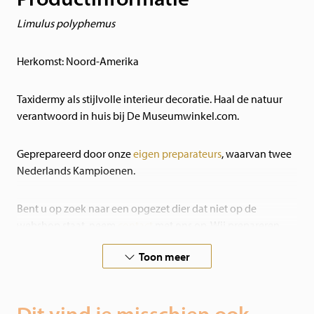
Limulus polyphemus
Herkomst: Noord-Amerika
Taxidermy als stijlvolle interieur decoratie. Haal de natuur
verantwoord in huis bij De Museumwinkel.com.
Geprepareerd door onze
eigen preparateurs
, waarvan twee
Nederlands Kampioenen.
Bent u op zoek naar een opgezet dier dat niet op de
webshop staat, neem
contact
met ons op. Wij prepareren
ook in opdracht!
Toon meer
Al onze dieren zijn een natuurlijke dood gestorven in
dierentuinen of volières, of zijn afkomstig van particulieren.
Dit vind je misschien ook
Onze dieren zijn gecertificeerd en worden geleverd met de