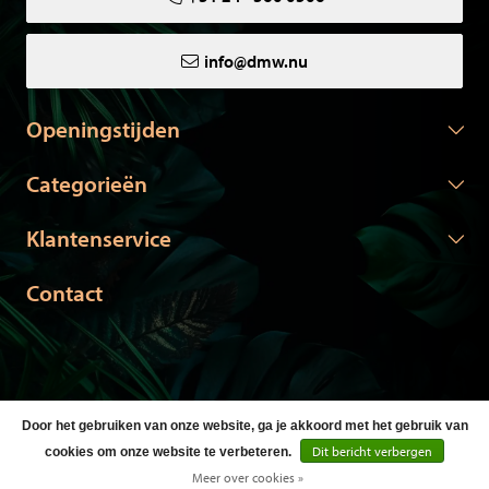
info@dmw.nu
Openingstijden
Categorieën
Klantenservice
Contact
Door het gebruiken van onze website, ga je akkoord met het gebruik van
© Copyright 2026 DMW.nu -
Webshop laten maken
door Red
Dit bericht verbergen
cookies om onze website te verbeteren.
Banana
Meer over cookies »