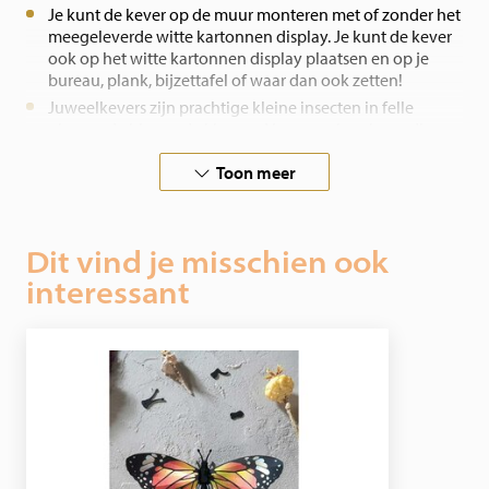
Je kunt de kever op de muur monteren met of zonder het
meegeleverde witte kartonnen display. Je kunt de kever
ook op het witte kartonnen display plaatsen en op je
bureau, plank, bijzettafel of waar dan ook zetten!
Juweelkevers zijn prachtige kleine insecten in felle
glanzende iriserende kleuren. Vanwege hun levendige
kleuren worden ze vaak gebruikt in keverjuwelen en -
Toon meer
decoratie in Aziatische landen. Als larve geven ze er
meestal de voorkeur aan om dode takken te eten.
Sommige volwassen juweelkeversoorten worden
aangetrokken door verbrand bos om hun eieren te
Dit vind je misschien ook
leggen. Ze kunnen dennenhoutrook detecteren van wel
80 kilometer afstand en kunnen infrarood licht zien,
interessant
zodat ze dichter bij de bosbrand komen.