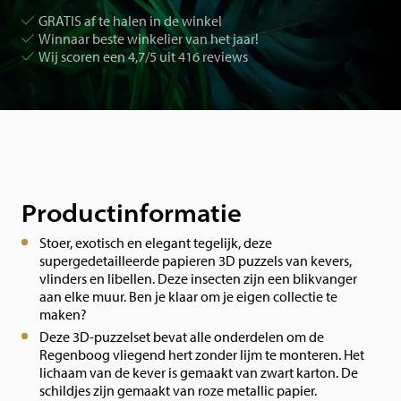
GRATIS af te halen in de winkel
Winnaar beste winkelier van het jaar!
Wij scoren een 4,7/5 uit 416 reviews
Productinformatie
Stoer, exotisch en elegant tegelijk, deze
supergedetailleerde papieren 3D puzzels van kevers,
vlinders en libellen. Deze insecten zijn een blikvanger
aan elke muur. Ben je klaar om je eigen collectie te
maken?
Deze 3D-puzzelset bevat alle onderdelen om de
Regenboog vliegend hert zonder lijm te monteren. Het
lichaam van de kever is gemaakt van zwart karton. De
schildjes zijn gemaakt van roze metallic papier.