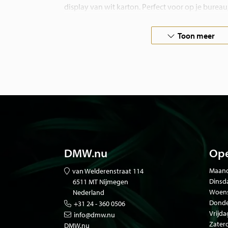
display van wit karton. Perfect voor op je burea
in huis, waar je ze ook neerzet, ze trekken gega
Toon meer
Van glinsterende kevers tot kleurrijke vissen, van 
mysterieuze dino’s: deze collectie combineert natu
op een verrassende manier.
DMW.nu
Ope
Maand
van Welderenstraat 114
Dinsd
6511 MT Nijmegen
Woen
Nederland
Donde
+31 24 - 360 0506
Vrijda
info@dmw.nu
Zater
DMW.nu