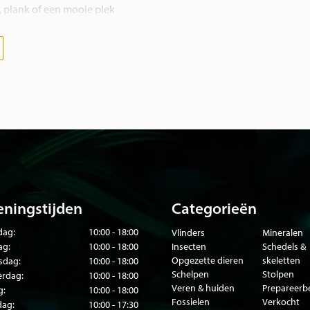
u, plank of een mooie plek
randeerd de aandacht.
sierlijke vogels tot
ur, kunst en creativiteit
ningstijden
Categorieën
ag:
10:00 - 18:00
Vlinders
Mineralen
ag:
10:00 - 18:00
Insecten
Schedels &
Opgezette dieren
skeletten
sdag:
10:00 - 18:00
Schelpen
Stolpen
rdag:
10:00 - 18:00
Veren & huiden
Prepareer
g:
10:00 - 18:00
Fossielen
Verkocht
dag:
10:00 - 17:30