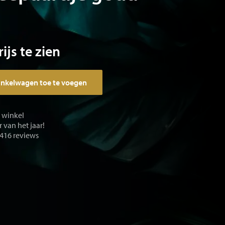
ijs te zien
inkelwagen toe te voegen
e winkel
 van het jaar!
 416 reviews