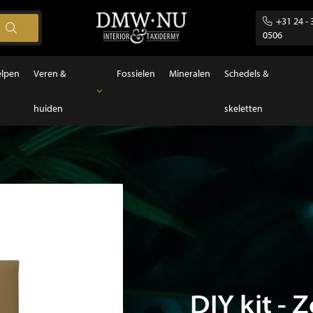
+31 24 - 
0506
elpen
Veren &
Fossielen
Mineralen
Schedels &
huiden
skeletten
Veren & huiden
Veren
DIY kit -