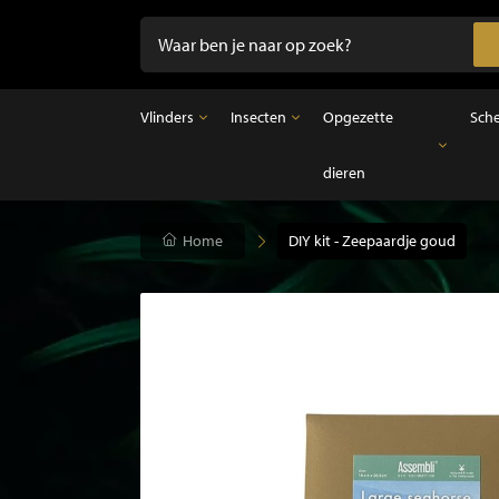
Vlinders
Insecten
Opgezette
Sch
dieren
Vlinders
Insecten
Opgezette dieren
Opgezette vlinders in lijst
Ongeprepareerde insecten
Opgezette vogels
Vlinders in stolp
Opgezette zoogdieren
Home
DIY kit - Zeepaardje goud
Opgezette vissen