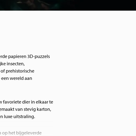
eerde papieren 3D-puzzels
jke insecten,
of prehistorische
e een wereld aan
favoriete dier in elkaar te
gemaakt van stevig karton,
 luxe uitstraling.
 op het bijgeleverde