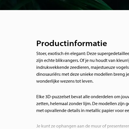
Productinformatie
Stoer, exotisch én elegant: Deze supergedetaill
zijn echte blikvangers. Of je nu houdt van kleurri
indrukwekkende zeedieren, majestueuze vogels 
dinosauriërs: met deze unieke modellen breng j
wonderlijke wezens tot leven.
Elke 3D-puzzelset bevat alle onderdelen om jouw 
zetten, helemaal zonder lijm. De modellen zijn 
met opvallende details in metallic papier voor een
Je kunt ze ophangen aan de muur of presenteren