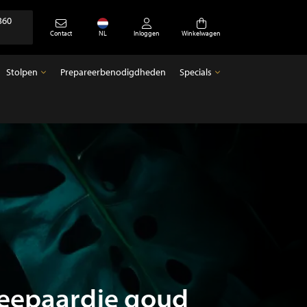
360
Contact
NL
Inloggen
Winkelwagen
Stolpen
Prepareerbenodigdheden
Specials
Stolpen
Specials
Lege stolpen
Antiek
 Zeepaardje goud