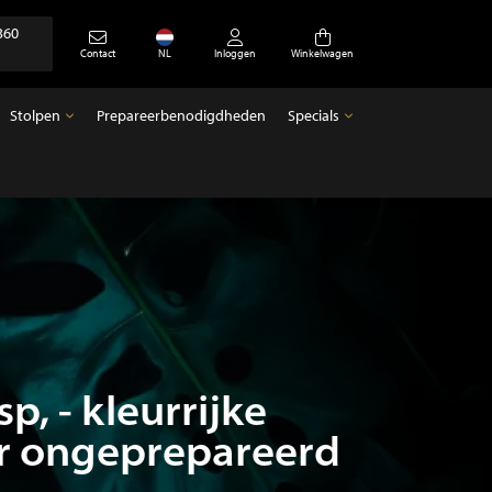
360
Contact
NL
Inloggen
Winkelwagen
Stolpen
Prepareerbenodigdheden
Specials
Stolpen
Specials
Lege stolpen
Antiek
p, - kleurrijke
r ongeprepareerd