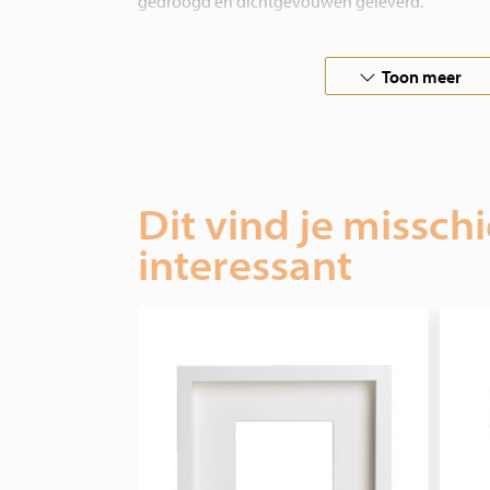
gedroogd en dichtgevouwen geleverd.
In samenwerking met vlinderboerderijen over de
Toon meer
wij verantwoorde opgezette vlinders en insecten
Hebt u speciale wensen, aarzel niet om contact 
Dit vind je missch
interessant