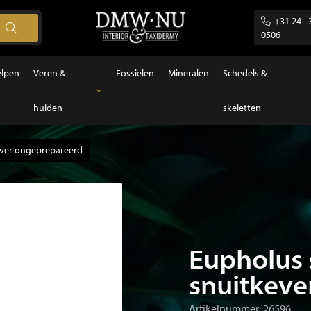
+31 24 - 
0506
elpen
Veren &
Fossielen
Mineralen
Schedels &
huiden
skeletten
Veren & huiden
Veren
kever ongeprepareerd
Eupholus s
snuitkeve
Artikelnummer: 26596