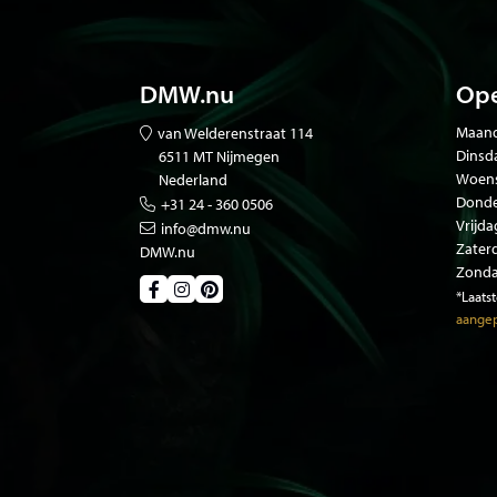
DMW.nu
Ope
Maand
van Welderenstraat 114
Dinsd
6511 MT Nijmegen
Woen
Nederland
Donde
+31 24 - 360 0506
Vrijda
info@dmw.nu
Zater
DMW.nu
Zonda
*Laats
aangep