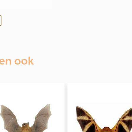
 hele wereld, garanderen
.
met ons op te nemen!
ien ook