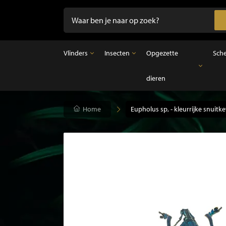
Vlinders
Insecten
Opgezette
Sch
dieren
Vlinders
Insecten
Opgezette dieren
Opgezette vlinders in lijst
Ongeprepareerde insecten
Opgezette vogels
Vlinders in stolp
Opgezette zoogdieren
Home
Eupholus sp, - kleurrijke snuit
Opgezette vissen