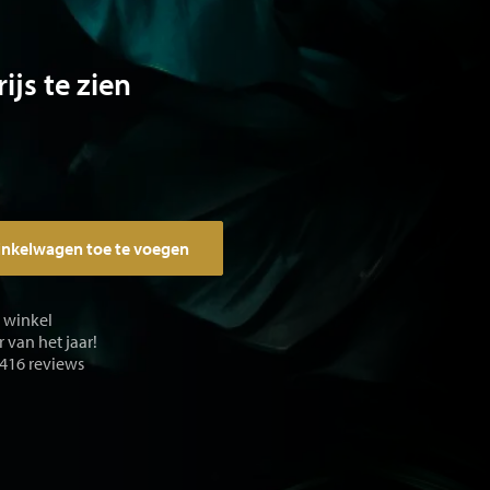
ijs te zien
inkelwagen toe te voegen
e winkel
 van het jaar!
 416 reviews