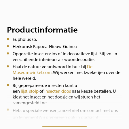
Productinformatie
Eupholus sp.
Herkomst: Papoea-Nieuw-Guinea
Opgezette insecten: los of in decoratieve lijst. Stijlvol in
verschillende interieurs als woondecoratie.
Haal de natuur verantwoord in huis bij
De
Museumwinkel.com
. Wij werken met kwekerijen over de
hele wereld.
Bij geprepareerde insecten kunt u
een
lijst
,
stolp
of
insecten doos
naar keuze bestellen. U
kiest het insect en het doosje en wij sturen het
samengesteld toe.
Hebt u speciale wensen, aarzel niet om contact met ons
op te nemen! Wij prepareren ook in opdracht!