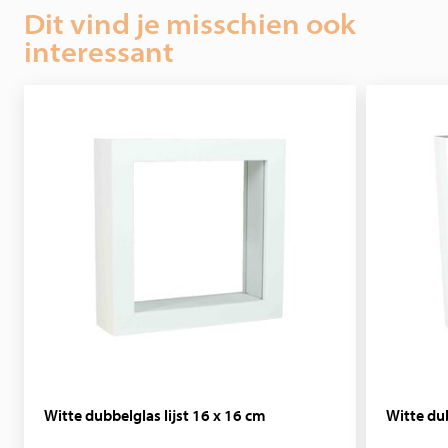
kunt geven in je interieur.
Dit vind je misschien ook
interessant
Perfect voor verzamelaars en liefhebbers die op zoek zijn
naar een luxe, onderhoudsvriendelijk alternatief met een
authentieke uitstraling.
Witte dubbelglas lijst 16 x 16 cm
Witte dub