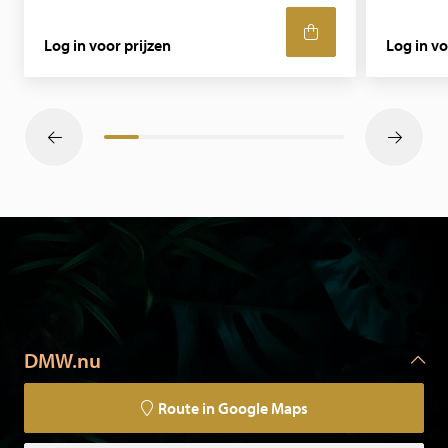
Log in voor prijzen
Log in vo
DMW.nu
Route in Google Maps