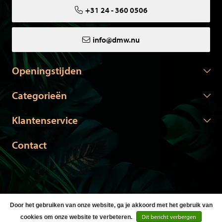
+31 24 - 360 0506
info@dmw.nu
Openingstijden
Categorieën
Klantenservice
Contact
Door het gebruiken van onze website, ga je akkoord met het gebruik van
© Copyright 2026 DMW.nu -
Webshop laten maken
door Red
Dit bericht verbergen
cookies om onze website te verbeteren.