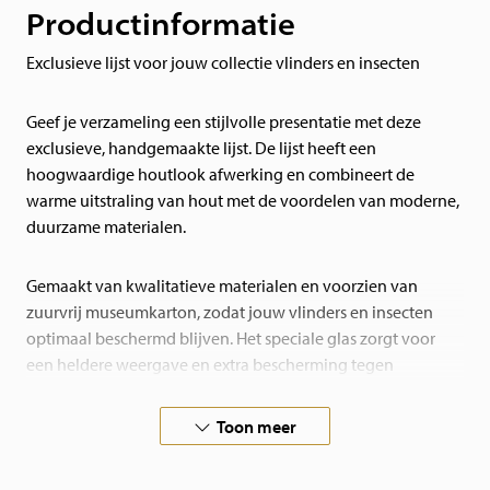
Productinformatie
Exclusieve lijst voor jouw collectie vlinders en insecten
Geef je verzameling een stijlvolle presentatie met deze
exclusieve, handgemaakte lijst. De lijst heeft een
hoogwaardige houtlook afwerking en combineert de
warme uitstraling van hout met de voordelen van moderne,
duurzame materialen.
Gemaakt van kwalitatieve materialen en voorzien van
zuurvrij museumkarton, zodat jouw vlinders en insecten
optimaal beschermd blijven. Het speciale glas zorgt voor
een heldere weergave en extra bescherming tegen
invloeden van buitenaf.
Toon meer
De lijst wordt geleverd inclusief passe-partout en een
handige ophanghaak, zodat je deze direct een mooie plek