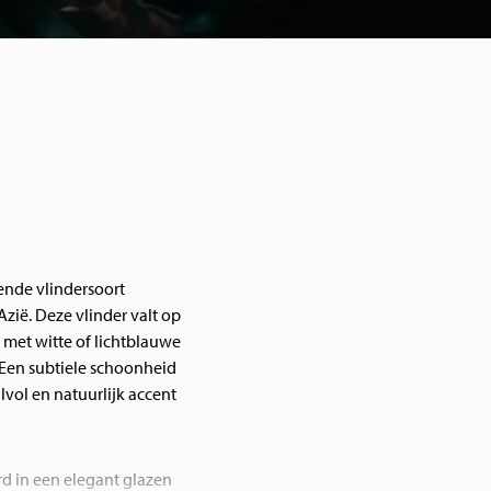
rende vlindersoort
zië. Deze vlinder valt op
 met witte of lichtblauwe
 Een subtiele schoonheid
lvol en natuurlijk accent
d in een elegant glazen