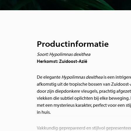
Productinformatie
Soort:
Hypolimnas dexithea
Herkomst:
Zuidoost-Azië
De elegante
Hypolimnas
dexithea
is een intrige
afkomstig uit de tropische bossen van Zuidoost-A
door zijn diepdonkere vleugels, prachtig afgezet
vlekken die subtiel oplichten bij elke beweging.
met een mysterieus karakter, perfect voor een stij
in huis.
Vakkundig geprepareerd en stijlvol gepresenteer