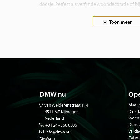
doosje. Perfect als verfijnde woondecoratie of b
Deze vlinder is ook verkrijgbaar in een decoratie
Toon meer
lijsten.
Al onze vlinders zijn afkomstig van verantwoord
wereldwijd. Zo combineren we natuurlijke sch
en respect voor de natuur.
Heeft u speciale wensen of zoekt u iets unieks?
ons op, we denken graag met u mee.
DMW.nu
Ope
Maand
van Welderenstraat 114
Dinsd
6511 MT Nijmegen
Woen
Nederland
Donde
+31 24 - 360 0506
Vrijda
info@dmw.nu
Zater
DMW.nu