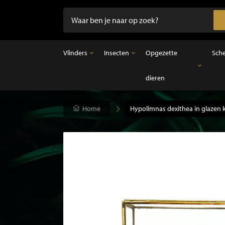
Vlinders
Insecten
Opgezette
Sch
dieren
Vlinders
Insecten
Opgezette dieren
Opgezette vlinders in lijst
Ongeprepareerde insecten
Opgezette vogels
Vlinders in stolp
Opgezette zoogdieren
Home
Hypolimnas dexithea in glazen k
Opgezette vissen