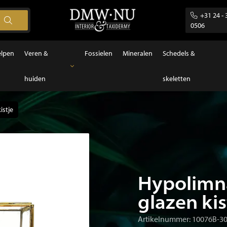
+31 24 - 
0506
elpen
Veren &
Fossielen
Mineralen
Schedels &
huiden
skeletten
Veren & huiden
Veren
istje
Hypolimna
glazen kis
Artikelnummer: 10076B-3