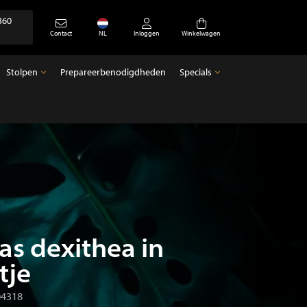
360
Contact
NL
Inloggen
Winkelwagen
Stolpen
Prepareerbenodigdheden
Specials
Stolpen
Specials
Lege stolpen
Antiek
s dexithea in
tje
04318