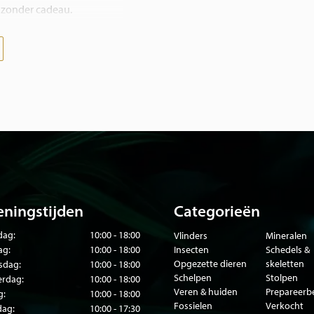
ijzonder cadeau.
ve stolp of in een van onze
e vlinderboerderijen
oonheid met duurzaamheid
 Neem gerust contact met
ningstijden
Categorieën
ag:
10:00 - 18:00
Vlinders
Mineralen
ag:
10:00 - 18:00
Insecten
Schedels &
Opgezette dieren
skeletten
sdag:
10:00 - 18:00
Schelpen
Stolpen
rdag:
10:00 - 18:00
Veren & huiden
Prepareer
g:
10:00 - 18:00
Fossielen
Verkocht
dag:
10:00 - 17:30