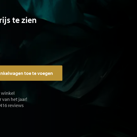
ijs te zien
inkelwagen toe te voegen
e winkel
 van het jaar!
 416 reviews