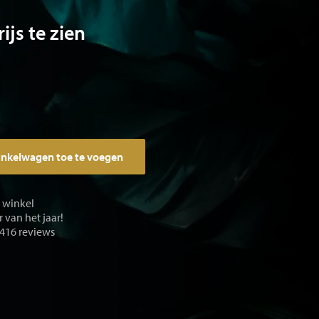
ijs te zien
inkelwagen toe te voegen
e winkel
 van het jaar!
 416 reviews