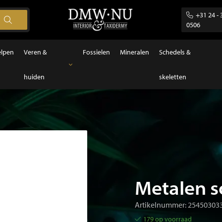
+31 24 - 
0506
elpen
Veren &
Fossielen
Mineralen
Schedels &
huiden
skeletten
Veren & huiden
Veren
Metalen s
Artikelnummer: 25450303
179 op voorraad