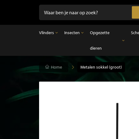
Vlinders
Insecten
Opgezette
Sch
dieren
Vlinders
Insecten
Opgezette dieren
Opgezette vlinders in lijst
Ongeprepareerde insecten
Opgezette vogels
Vlinders in stolp
Opgezette zoogdieren
Home
Metalen sokkel (groot)
Opgezette vissen