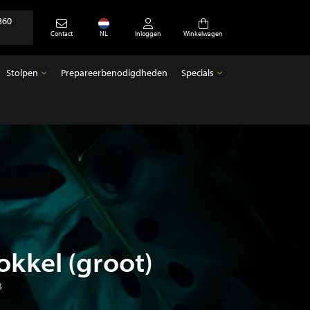
360
Contact
NL
Inloggen
Winkelwagen
Stolpen
Prepareerbenodigdheden
Specials
Stolpen
Specials
Lege stolpen
Antiek
okkel (groot)
3