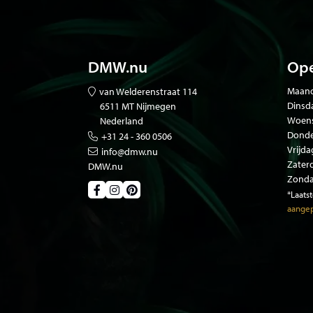
DMW.nu
Ope
Maand
van Welderenstraat 114
Dinsd
6511 MT Nijmegen
Woen
Nederland
Donde
+31 24 - 360 0506
Vrijda
info@dmw.nu
Zater
DMW.nu
Zonda
*Laats
aangep