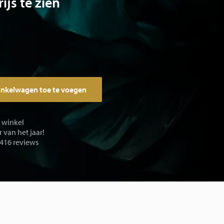
ijs te zien
inkelwagen toe te voegen
e winkel
 van het jaar!
 416 reviews