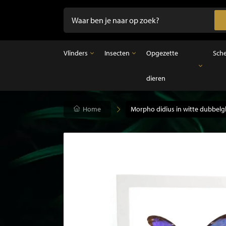
Vlinders
Insecten
Opgezette
Sch
dieren
Vlinders
Insecten
Opgezette dieren
Opgezette vlinders in lijst
Ongeprepareerde insecten
Opgezette vogels
Vlinders in stolp
Opgezette zoogdieren
Home
Morpho didius in witte dubbelgl
Opgezette vissen