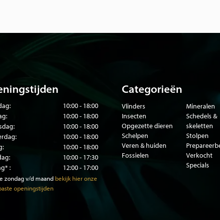
tolp, perfect als natuurlijke
 vlinder in stolp, of een
 een ruim assortiment aan
afkomstig van
ningstijden
Categorieën
ag:
10:00 - 18:00
Vlinders
Mineralen
ag:
10:00 - 18:00
Insecten
Schedels &
nders en ongeprepareerde
Opgezette dieren
skeletten
sdag:
10:00 - 18:00
ecten, educatieve
Schelpen
Stolpen
rdag:
10:00 - 18:00
Veren & huiden
Prepareer
g:
10:00 - 18:00
Fossielen
Verkocht
dag:
10:00 - 17:30
Specials
g* :
12:00 - 17:00
t ons op! Wij prepareren
te zondag v/d maand
bekijk hier onze
aste openingstijden