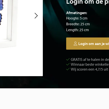
Login om de pr
Afmetingen:
Hoogte: 5 cm
Breedte: 25 cm
Length: 25 cm
Login om aan je w
GRATIS af te halen in d
Winnaar beste winkelier
Wij scoren een 4,7/5 uit