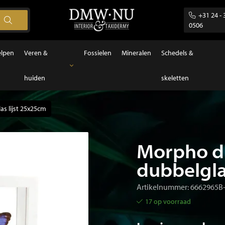
+31 24 - 
0506
elpen
Veren &
Fossielen
Mineralen
Schedels &
huiden
skeletten
Veren & huiden
Veren
as lijst 25x25cm
Morpho di
dubbelgla
Artikelnummer: 6662965B
17 op voorraad