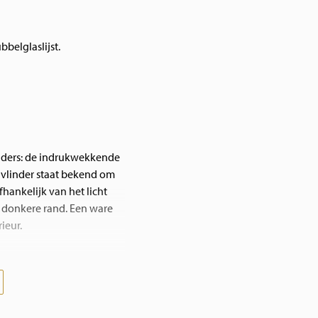
bbelglaslijst.
inders: de indrukwekkende
 vlinder staat bekend om
fhankelijk van het licht
e donkere rand. Een ware
ieur.
s geen pigment, maar een
n op de vleugels
nder zijn kenmerkende,