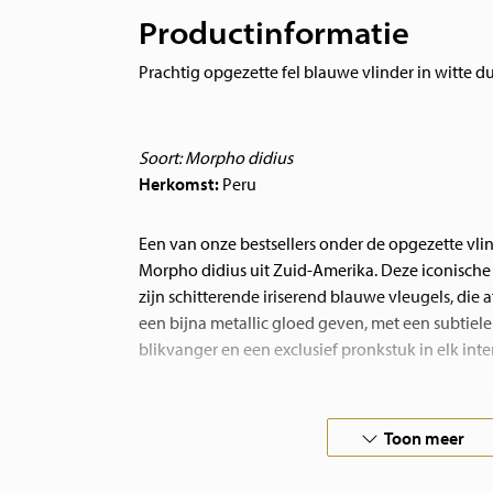
Productinformatie
Prachtig opgezette fel blauwe vlinder in witte du
Soort: Morpho didius
Herkomst:
Peru
Een van onze bestsellers onder de opgezette vl
Morpho didius uit Zuid-Amerika. Deze iconische
zijn schitterende iriserend blauwe vleugels, die a
een bijna metallic gloed geven, met een subtiel
blikvanger en een exclusief pronkstuk in elk inter
De intense blauwe kleur van de Morpho didius i
optisch effect. De microscopisch kleine schubbe
Toon meer
weerkaatsen het licht op zo’n manier dat de vli
bijna lichtgevende blauwe kleur krijgt.