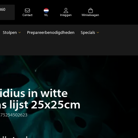
360
Contact
NL
Inloggen
Winkelwagen
Stolpen
Prepareerbenodigdheden
Specials
Stolpen
Specials
Lege stolpen
Antiek
dius in witte
s lijst 25x25cm
-75254502623