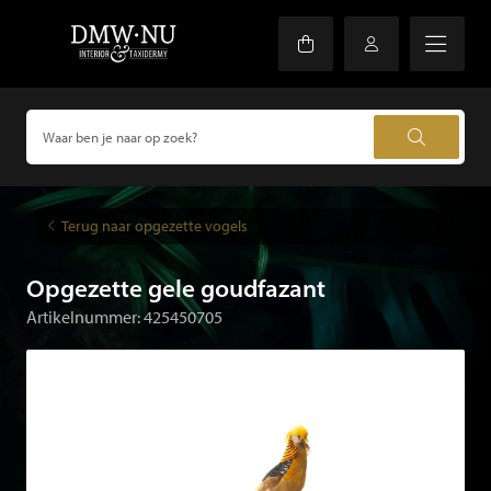
Terug naar opgezette vogels
Opgezette gele goudfazant
Artikelnummer: 425450705