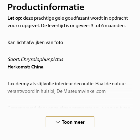
Productinformatie
Let op:
deze prachtige gele goudfazant wordt in opdracht
voor u opgezet. De levertijd is ongeveer 3 tot 6 maanden.
Kan licht afwijken van foto
Soort: Chrysolophus pictus
Herkomst: China
Taxidermy als stijlvolle interieur decoratie. Haal de natuur
verantwoord in huis bij De Museumwinkel.com
Geprepareerd door onze eigen preparateurs, waarvan twee
Nederlands Kampioenen
Toon meer
Bent u op zoek naar een opgezet dier dat niet op de
webshop staat, neem contact met ons op. Wij prepareren