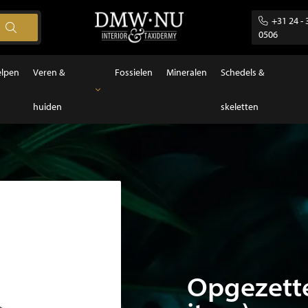
+31 24 - 
0506
elpen
Veren &
Fossielen
Mineralen
Schedels &
huiden
skeletten
Veren & huiden
Veren
Opgezette