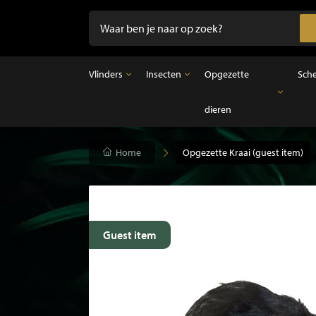
Vlinders
Insecten
Opgezette
Sch
dieren
Vlinders
Insecten
Opgezette dieren
Opgezette vlinders in lijst
Ongeprepareerde insecten
Opgezette vogels
Vlinders in stolp
Opgezette zoogdieren
Home
Opgezette Kraai (guest item)
Opgezette vissen
Guest item