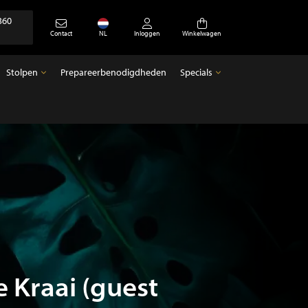
360
Contact
NL
Inloggen
Winkelwagen
Stolpen
Prepareerbenodigdheden
Specials
Stolpen
Specials
Lege stolpen
Antiek
 Kraai (guest