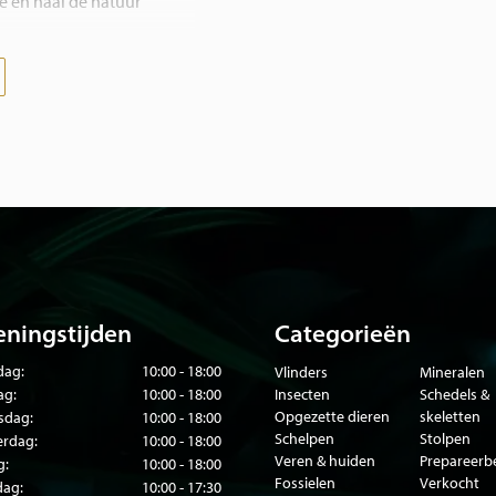
ie en haal de natuur
t op de webshop staat,
 opdracht!
en in dierentuinen of
e dieren zijn gecertificeerd
.
ningstijden
Categorieën
ag:
10:00 - 18:00
Vlinders
Mineralen
ag:
10:00 - 18:00
Insecten
Schedels &
Opgezette dieren
skeletten
sdag:
10:00 - 18:00
Schelpen
Stolpen
rdag:
10:00 - 18:00
Veren & huiden
Prepareer
g:
10:00 - 18:00
Fossielen
Verkocht
dag:
10:00 - 17:30