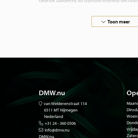
Gebruik taxidermy als stijlvolle interieur decorat
verantwoord in huis.
Toon meer
Bent u op zoek naar een opgezette vogel die nie
neem
contact
met ons op. Wij prepareren ook in
Al onze dieren zijn een natuurlijke dood gestorv
volières, of zijn afkomstig van particulieren. Onz
en worden geleverd met de benodigde papieren
DMW.nu
Ope
Maand
van Welderenstraat 114
Dinsd
6511 MT Nijmegen
Woen
Nederland
Donde
+31 24 - 360 0506
Vrijda
info@dmw.nu
Zater
DMW.nu