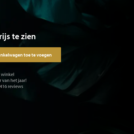
ijs te zien
inkelwagen toe te voegen
e winkel
 van het jaar!
 416 reviews