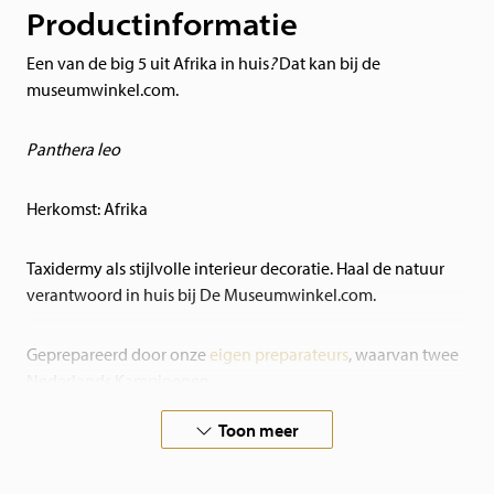
Productinformatie
Een van de big 5 uit Afrika in huis
?
Dat kan bij de
museumwinkel.com.
Panthera leo
Herkomst: Afrika
Taxidermy als stijlvolle interieur decoratie. Haal de natuur
verantwoord in huis bij De Museumwinkel.com.
Geprepareerd door onze
eigen preparateurs
, waarvan twee
Nederlands Kampioenen.
Toon meer
Bent u op zoek naar een opgezet dier dat niet op de
webshop staat, neem
contact
met ons op. Wij prepareren
ook in opdracht!