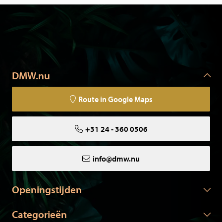
Al onze dieren zijn een natuurlijke dood gestorven in
dierentuinen of volières, of zijn afkomstig van particulieren.
Onze dieren zijn gecertificeerd en worden geleverd met de
benodigde papieren.
DMW.nu
Route in Google Maps
+31 24 - 360 0506
info@dmw.nu
Openingstijden
Categorieën