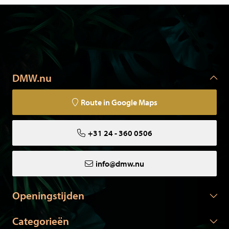
ook in opdracht!
Al onze dieren zijn een natuurlijke dood gestorven in
dierentuinen of volières, of zijn afkomstig van particulieren.
Onze dieren zijn gecertificeerd en worden geleverd met de
benodigde papieren.
DMW.nu
Let op: Extra verzendkosten kunen van toepassing zijn bij
grote bestellingen.
Route in Google Maps
+31 24 - 360 0506
info@dmw.nu
Openingstijden
Categorieën