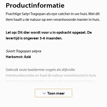
Productinformatie
Prachtige Satyr Tragopan als eye-catcher in uw huis. Met dit
item haalt u de natuur op een verantwoorde manier in huis.
Let op:
Dit dier wordt voor u in opdracht opgezet. De
levertijd is ongeveer 3-6 maanden.
Soort:
Tragopan satyra
Herkomst: Azië
Gebruik onze taxidermie vogels als stijlvolle
interieurdecoratie en haal de natuur verantwoord in huis.
Vrijwel al onze opgezette vogels zijn geprepareerd door
onze eigen preparateurs, waaronder 3 taxidermisten die
Nederlands & Europees kampioen zijn!
Toon meer
Bent u op zoek naar een opgezette vogel die niet op de
webshop staat, neem contact met ons op. Wij prepareren