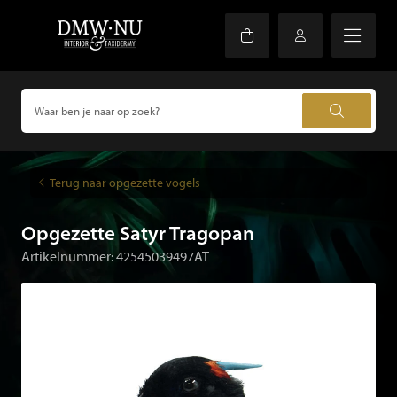
Terug naar opgezette vogels
Opgezette Satyr Tragopan
Artikelnummer: 42545039497AT