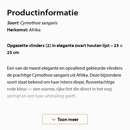
Productinformatie
Soort:
Cymothoe sangaris
Herkomst:
Afrika
Opgezette vlinders (2) in elegante zwart houten lijst – 25 ×
25 cm
Een van de meest elegante en opvallend gekleurde vlinders:
de prachtige Cymothoe sangaris uit Afrika. Deze bijzondere
soort staat bekend om haar intens diepe, fluweelachtige
rode kleur — een warme, rijke tint die direct in het oog
springt en een luxe uitstraling geeft.
Dankzij de unieke, dieprode kleur en verfijnde uitstraling is
deze vlinder een echte blikvanger en een bijzonder
Toon meer
pronkstuk in elk interieur.