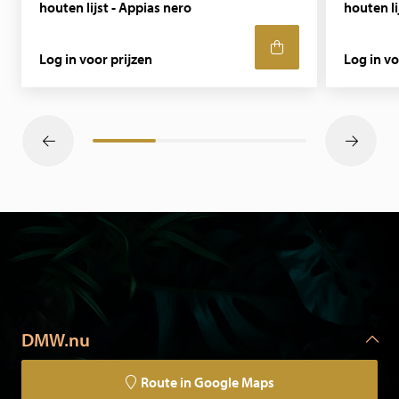
houten lijst - Appias nero
houten li
Wij prepareren ook in opdracht en denken graag met je
mee.
Log in voor prijzen
Log in vo
DMW.nu
Route in Google Maps