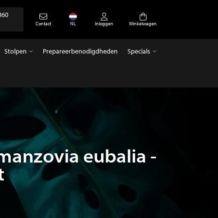
360
Contact
NL
Inloggen
Winkelwagen
Stolpen
Prepareerbenodigdheden
Specials
Stolpen
Specials
Lege stolpen
Antiek
umanzovia eubalia -
t