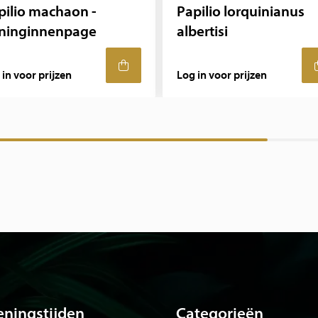
pilio machaon -
Papilio lorquinianus
ninginnenpage
albertisi
 in voor prijzen
Log in voor prijzen
ningstijden
Categorieën