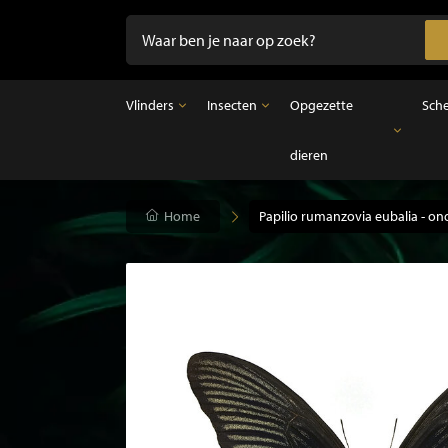
Vlinders
Insecten
Opgezette
Sch
dieren
Vlinders
Insecten
Opgezette dieren
Opgezette vlinders in lijst
Ongeprepareerde insecten
Opgezette vogels
Vlinders in stolp
Opgezette zoogdieren
Home
Papilio rumanzovia eubalia - o
Opgezette vissen