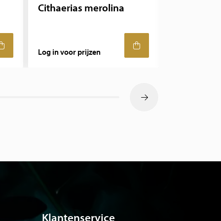
Cithaerias merolina
Cithaerias
ongeprepa
Log in voor prijzen
Log in voor pr
Klantenservice