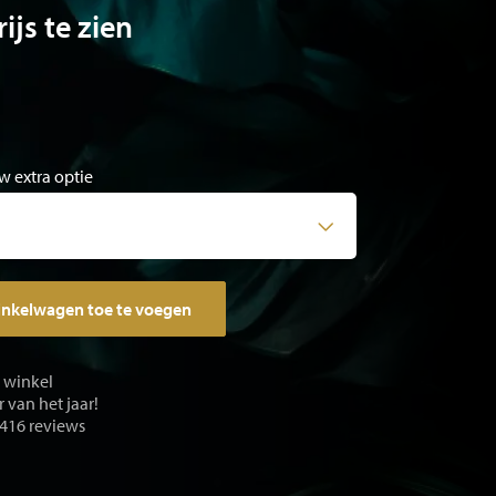
ijs te zien
w extra optie
inkelwagen toe te voegen
e winkel
 van het jaar!
 416 reviews