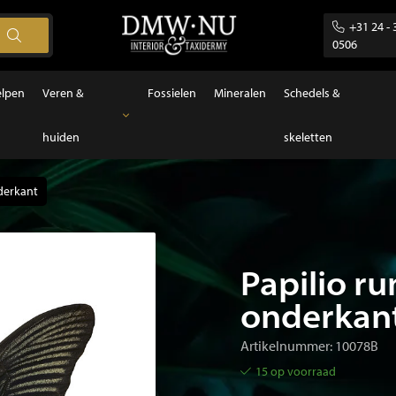
+31 24 - 
0506
elpen
Veren &
Fossielen
Mineralen
Schedels &
huiden
skeletten
Veren & huiden
Veren
nderkant
Papilio r
onderkan
Artikelnummer: 10078B
15 op voorraad