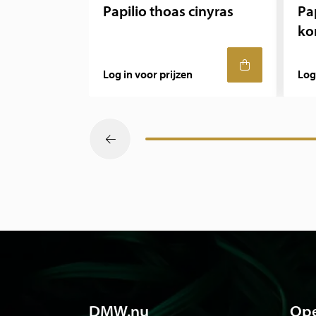
Papilio thoas cinyras
Pa
ko
Log in voor prijzen
Log
DMW.nu
Ope