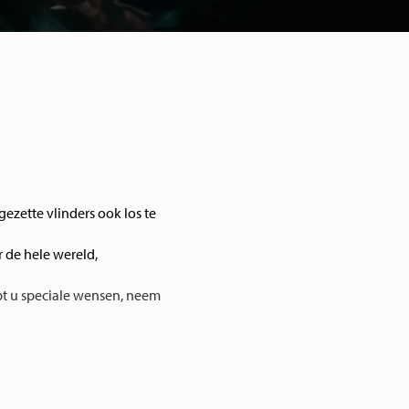
pgezette vlinders ook los te
 de hele wereld,
t u speciale wensen, neem