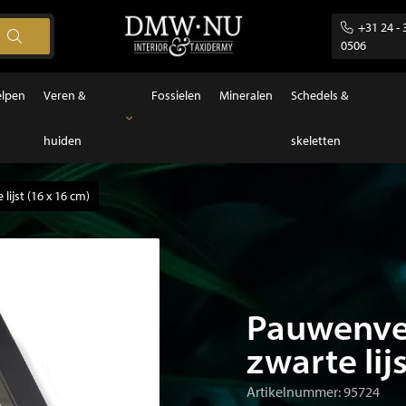
+31 24 - 
0506
elpen
Veren &
Fossielen
Mineralen
Schedels &
huiden
skeletten
Veren & huiden
Veren
lijst (16 x 16 cm)
Pauwenvee
zwarte lij
Artikelnummer: 95724