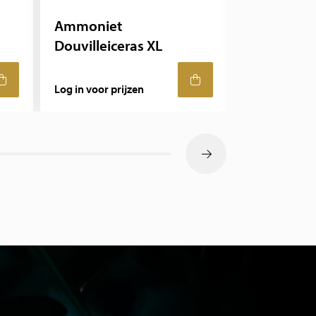
Ammoniet
Ammoniet
Douvilleiceras XL
Douvilleic
Log in voor prijzen
Log in voor pr