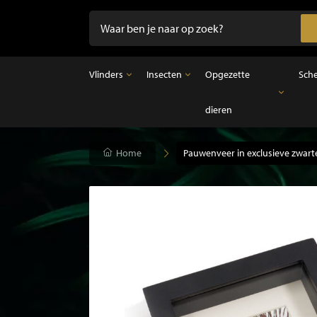
Vlinders
Insecten
Opgezette
Sch
dieren
Vlinders
Insecten
Opgezette dieren
Opgezette vlinders in lijst
Ongeprepareerde insecten
Opgezette vogels
Vlinders in stolp
Opgezette zoogdieren
Home
Pauwenveer in exclusieve zwarte 
Opgezette vissen