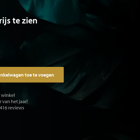
ijs te zien
inkelwagen toe te voegen
e winkel
 van het jaar!
 416 reviews