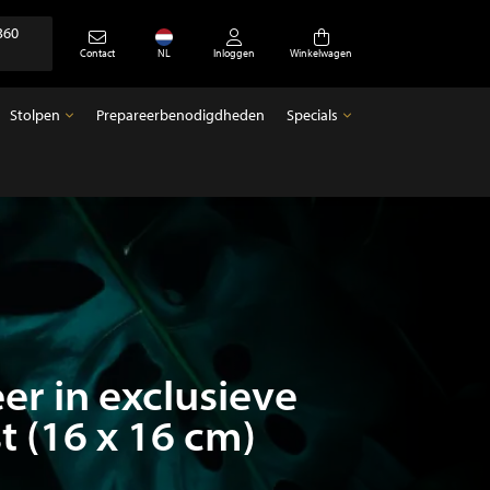
360
Contact
NL
Inloggen
Winkelwagen
Stolpen
Prepareerbenodigdheden
Specials
Stolpen
Specials
Lege stolpen
Antiek
r in exclusieve
st (16 x 16 cm)