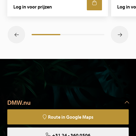
Log in voor prijzen
Log in vo
DMW.nu
Route in Google Maps
+31 24 - 360 0506