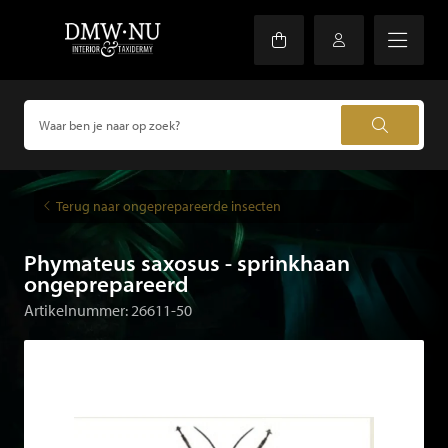
Terug naar ongeprepareerde insecten
Phymateus saxosus - sprinkhaan
ongeprepareerd
Artikelnummer: 26611-50