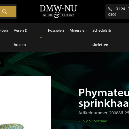
+31 24 - 
0506
elpen
Veren &
Fossielen
Mineralen
Schedels &
huiden
skeletten
Veren & huiden
Veren
n
Phymateus
sprinkha
Artikelnummer: 20088B-2
9 op voorraad