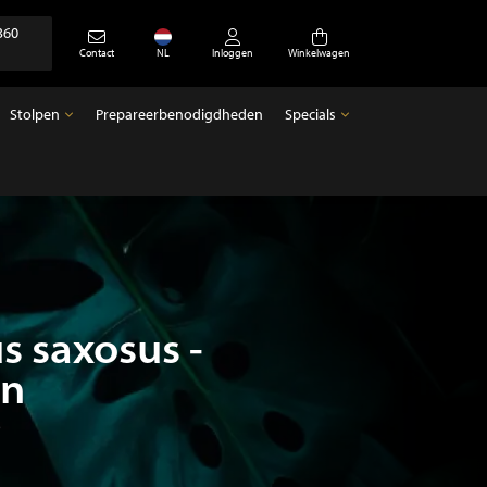
360
Contact
NL
Inloggen
Winkelwagen
Stolpen
Prepareerbenodigdheden
Specials
Stolpen
Specials
Lege stolpen
Antiek
 saxosus -
an
5