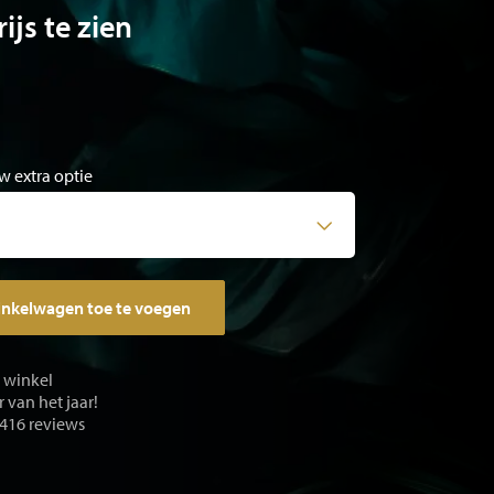
ijs te zien
w extra optie
inkelwagen toe te voegen
e winkel
 van het jaar!
 416 reviews