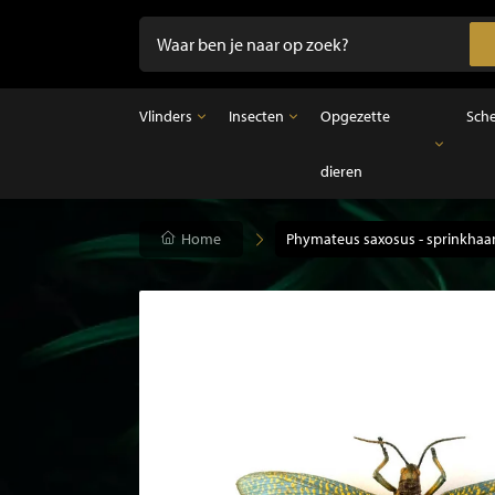
Vlinders
Insecten
Opgezette
Sch
dieren
Vlinders
Insecten
Opgezette dieren
Opgezette vlinders in lijst
Ongeprepareerde insecten
Opgezette vogels
Vlinders in stolp
Opgezette zoogdieren
Home
Phymateus saxosus - sprinkhaa
Opgezette vissen