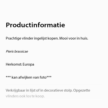
Productinformatie
Prachtige vlinder ingelijst kopen. Mooi voor in huis.
P
ieri
s
brassicae
Herkomst: Europa
*** kan afwijken van foto***
Verkrijgbaar in lijst of in decoratieve stolp. Opgezette
vlinders ook los te koop.