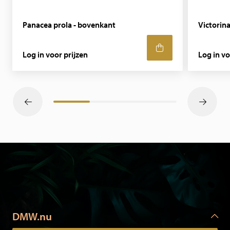
Panacea prola - bovenkant
Victorin
Log in voor prijzen
Log in vo
DMW.nu