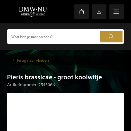
Terug naar vlinders
Pieris brassicae - groot koolwitje
Artikelnummer: 254506B