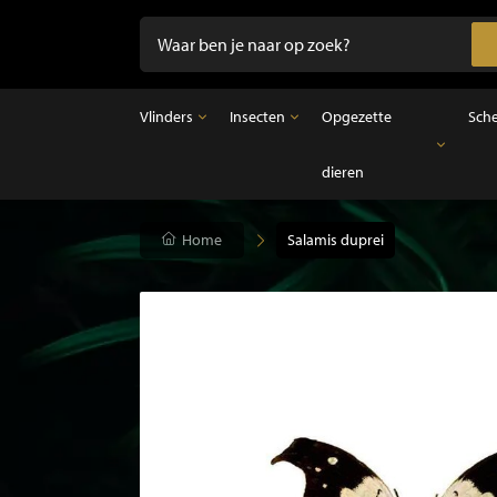
Vlinders
Insecten
Opgezette
Sch
dieren
Vlinders
Insecten
Opgezette dieren
Opgezette vlinders in lijst
Ongeprepareerde insecten
Opgezette vogels
Vlinders in stolp
Opgezette zoogdieren
Home
Salamis duprei
Opgezette vissen