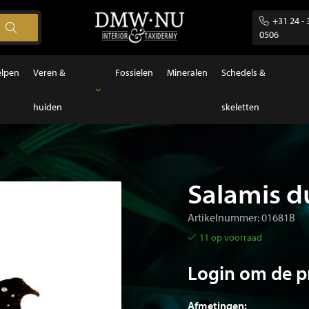
+31 24 - 
0506
elpen
Veren &
Fossielen
Mineralen
Schedels &
huiden
skeletten
Veren & huiden
Veren
Salamis d
Artikelnummer: 01681B
11 op voorraad
Login om de pr
Afmetingen: