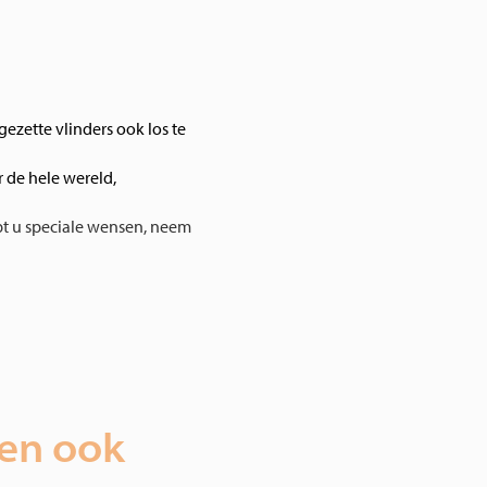
pgezette vlinders ook los te
 de hele wereld,
t u speciale wensen, neem
ien ook