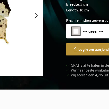
Breedte: 5 cm
Length: 10 cm
Kies hier indien gewenst u
--- Kiezen ---
Login om aan je w
GRATIS af te halen in d
Winnaar beste winkelier
Wij scoren een 4,7/5 uit