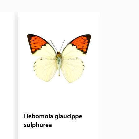
Hebomoia glaucippe
Ithomia
sulphurea