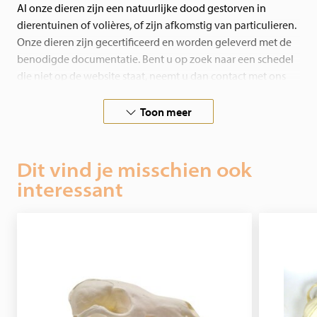
Al onze dieren zijn een natuurlijke dood gestorven in
dierentuinen of volières, of zijn afkomstig van particulieren.
Onze dieren zijn gecertificeerd en worden geleverd met de
benodigde documentatie. Bent u op zoek naar een schedel
die niet op de website staat, neemt u dan contact met ons
op!
Wij prepareren ook in opdracht. U kunt bij ons terecht voor
Toon meer
het schoonmaken, ontvetten en bleken van dierenschedels.
Al vanaf 45,00 euro!
Dit vind je misschien ook
interessant