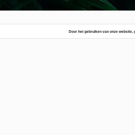
Door het gebruiken van onze website, 
Productinformatie
Tagesoidea nigrofasciata
Herkomst: Maleisië
Verkrijgbaar in lijst of in decoratieve stolp. O
koop.
In samenwerking met vlinderboerderijen over
garanderen wij verantwoorde vlinders.
Stijlvol in elk interieur als woondecoratie!
Heb
dan contact met ons op.