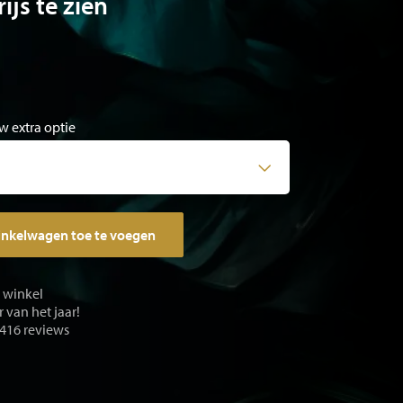
ijs te zien
w extra optie
inkelwagen toe te voegen
e winkel
 van het jaar!
 416 reviews