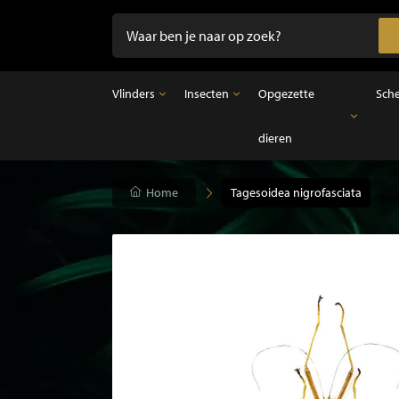
Vlinders
Insecten
Opgezette
Sch
dieren
Vlinders
Insecten
Opgezette dieren
Opgezette vlinders in lijst
Ongeprepareerde insecten
Opgezette vogels
Vlinders in stolp
Opgezette zoogdieren
Home
Tagesoidea nigrofasciata
Opgezette vissen