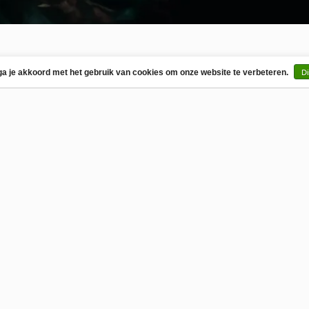
Di
ga je akkoord met het gebruik van cookies om onze website te verbeteren.
pgezette vlinders ook los te
 de hele wereld,
t u speciale wensen, neem