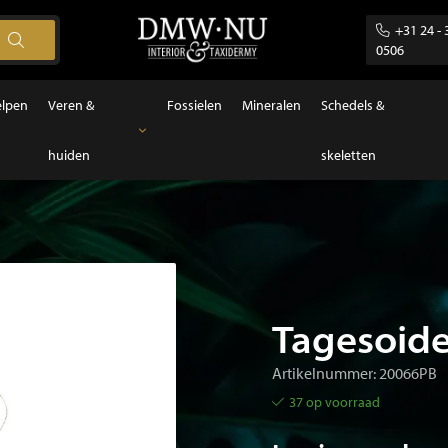
+31 24 - 
0506
elpen
Veren &
Fossielen
Mineralen
Schedels &
huiden
skeletten
Veren & huiden
Veren
Tagesoide
Artikelnummer: 20066PB
37 op voorraad