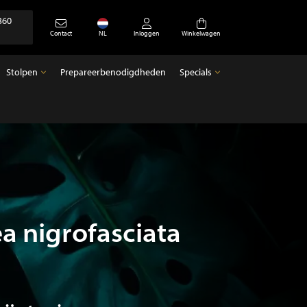
360
Contact
NL
Inloggen
Winkelwagen
Stolpen
Prepareerbenodigdheden
Specials
Stolpen
Specials
Lege stolpen
Antiek
a nigrofasciata