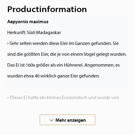
Productinformation
Aepyornis maximus
Herkunft: Süd-Madagaskar
• Sehr selten werden diese Eier im Ganzen gefunden. Sie
sind die größten Eier, die je von einem Vogel gelegt wurden.
Das Ei ist 160x größer als ein Hühnerei. Angenommen, es
wurden etwa 40 wirklich ganze Eier gefunden.
• Dieses Ei hatte ein kleines Erosionsloch und wurde von
einem professionellen Unternehmen mit langjähriger
Erfahrung restauriert.
Mehr anzeigen
• Das Loch ist nicht mehr sichtbar. Auf Wunsch kann eine