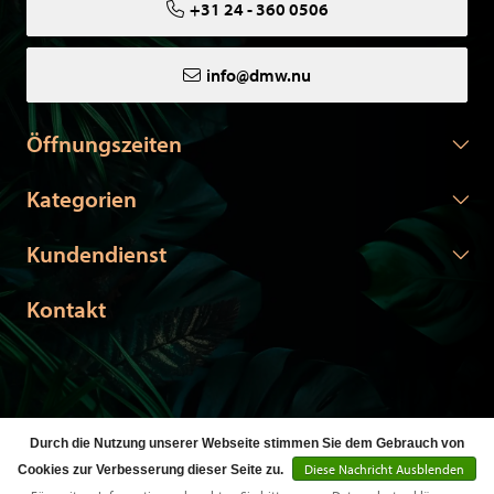
+31 24 - 360 0506
info@dmw.nu
Öffnungszeiten
Kategorien
Kundendienst
Kontakt
Durch die Nutzung unserer Webseite stimmen Sie dem Gebrauch von
© Copyright 2026 DMW.nu -
Webshop laten maken
door Red
Diese Nachricht Ausblenden
Cookies zur Verbesserung dieser Seite zu.
Banana