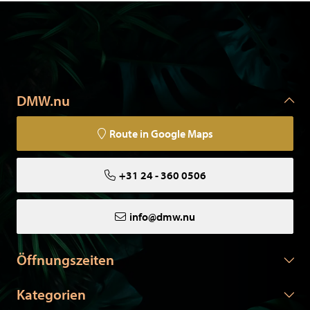
In Zusammenarbeit mit Schmetterlingsfarmen auf der
ganzen Welt, garantieren Wir gerechtfertigte
Schmetterlinge.
DMW.nu
Route in Google Maps
+31 24 - 360 0506
info@dmw.nu
Stilvoll in jedem Interieur als Hausdekoration! Wenn Sie
besondere Wünsche haben, kontaktieren Sie uns bitte.
Öffnungszeiten
Kategorien