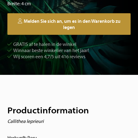
Breite: 4 cm
Melden Sie sich an, um es in den Warenkorb zu
legen
GRATIS af te halen in de winkel
Winnaar beste winkelier van het jaar!
Wij scoren een 4,7/5 uit 416 reviews
Productinformation
Callithea leprieuri
Herkunft: Peru