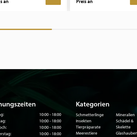
is an
Preis an
nungszeiten
Kategorien
g:
10:00 - 18:00
Schmetterlinge
Mineralien
tag:
10:00 - 18:00
Insekten
Schädel &
Tierpräparate
Skelette
och:
10:00 - 18:00
Meerestiere
Glashaube
rstag:
10:00 - 18:00