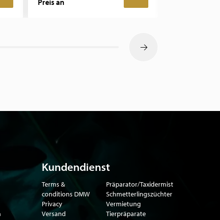
Preis an
Preis an
Kundendienst
Terms &
Präparator/Taxidermist
conditions DMW
Schmetterlingszüchter
Privacy
Vermietung
n
Versand
Tierpräparate