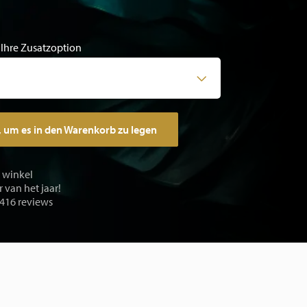
 Ihre Zusatzoption
, um es in den Warenkorb zu legen
e winkel
 van het jaar!
 416 reviews