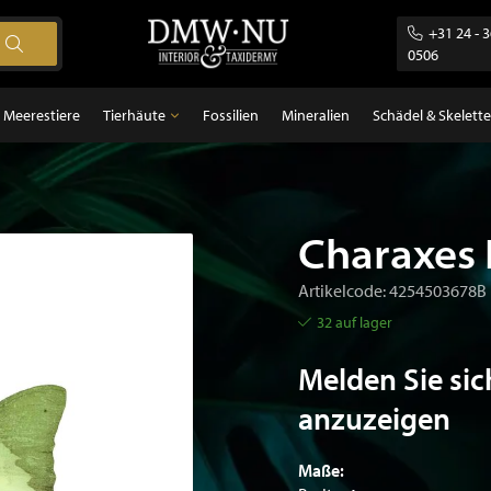
+31 24 - 
0506
Meerestiere
Tierhäute
Fossilien
Mineralien
Schädel & Skelette
Tierhäute
gel
Federn
ugetiere
Charaxes 
sch
Artikelcode: 4254503678B
32 auf lager
Melden Sie sic
anzuzeigen
Maße: