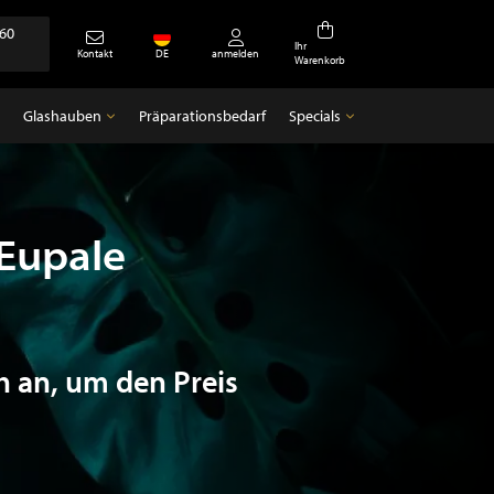
360
Ihr
Kontakt
DE
anmelden
Warenkorb
Glashauben
Präparationsbedarf
Specials
Glashauben
Specials
Leere Glocken
Antiquitäten
Eupale
h an, um den Preis