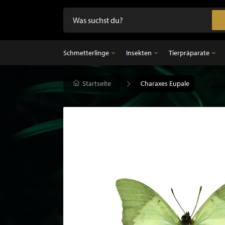
Schmetterlinge
Insekten
Tierpräparate
Schmetterlinge
Startseite
Insekten
Charaxes Eupale
Tierpräparate
Präparierte Schmetterlinge im Rahmen
Unpräparierte Insekten
Ausgestopfter Vo
Schmetterlinge im Glasglocke
Ausgestopfter Sä
Ausgestopfter Fi