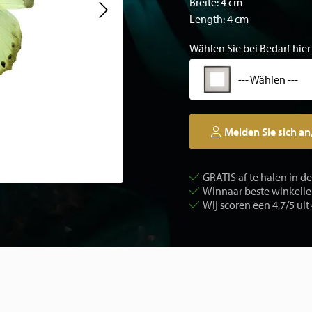
Breite: 4 cm
Length: 4 cm
Wählen Sie bei Bedarf hier
--- Wählen ---
Melden Sie sich an
GRATIS af te halen in d
Winnaar beste winkelier
Wij scoren een 4,7/5 uit