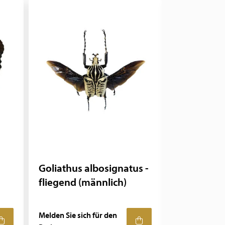
Goliathus albosignatus -
Cymothoe 
fliegend (männlich)
Rahmen
Melden Sie sich für den
Melden Sie sic