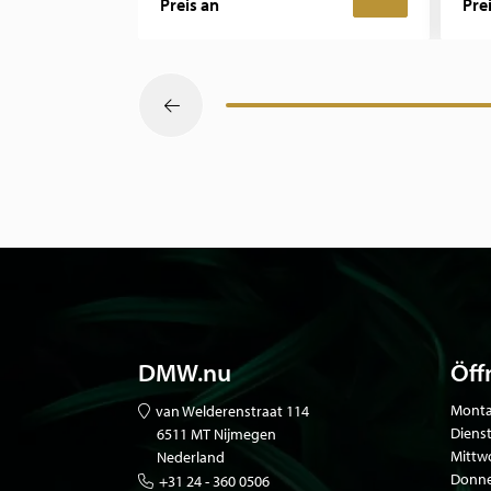
Preis an
Pre
DMW.nu
Öff
Monta
van Welderenstraat 114
Diens
6511 MT Nijmegen
Mittw
Nederland
Donne
+31 24 - 360 0506