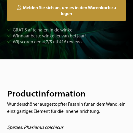
Melden Sie sich an, um es in den Warenkorb zu
legen
GRATIS af te halen in de winkel
Winnaar beste winkelier van het jaar!
Wij scoren een 4,7/5 uit 416 reviews
Productinformation
Wunderschöner ausgestopfter Fasanin fur an dem Wand, ein
einzigartiges Element für die Inneneinrichtung.
Spezies: Phasianus colchicus