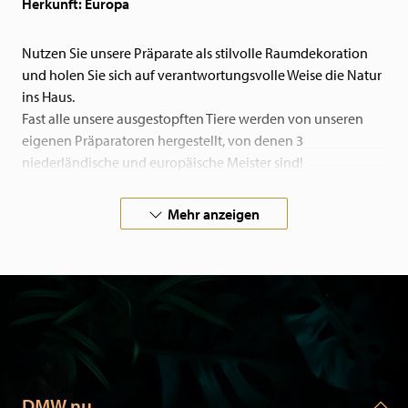
Herkunft: Europa
Nutzen Sie unsere Präparate als stilvolle Raumdekoration
und holen Sie sich auf verantwortungsvolle Weise die Natur
ins Haus.
Fast alle unsere ausgestopften Tiere werden von unseren
eigenen Präparatoren hergestellt, von denen 3
niederländische und europäische Meister sind!
Wenn Sie ein ausgestopftes Tier oder einen Vogel suchen,
den Sie nicht in unserem Webshop finden, nehmen Sie bitte
Mehr anzeigen
Kontakt mit uns auf. Wir präparieren auch im Auftrag!
Alle unsere Tiere sind in Zoos oder Volieren eines
natürlichen Todes gestorben oder stammen von
Privatpersonen. Unsere Tiere sind zertifiziert und kommen
mit der notwendigen Dokumentation.
DMW.nu