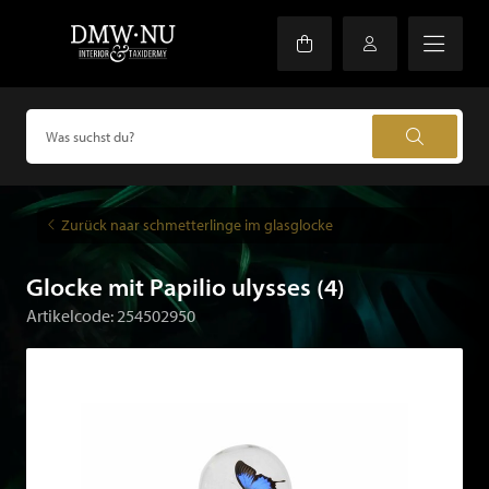
Zurück naar schmetterlinge im glasglocke
Glocke mit Papilio ulysses (4)
Artikelcode: 254502950