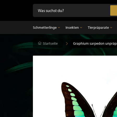
Schmetterlinge
Insekten
Tierpräparate
Schmetterlinge
Startseite
Insekten
Graphium sarpedon unpräpa
Tierpräparate
Präparierte Schmetterlinge im Rahmen
Unpräparierte Insekten
Ausgestopfter Vo
Schmetterlinge im Glasglocke
Ausgestopfter Sä
Ausgestopfter Fi