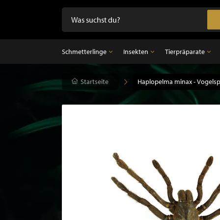
Schmetterlinge
Insekten
Tierpräparate
Schmetterlinge
Startseite
Insekten
Haplopelma minax - Vogels
Tierpräparate
Präparierte Schmetterlinge im Rahmen
Unpräparierte Insekten
Ausgestopfter Vo
Schmetterlinge im Glasglocke
Ausgestopfter Sä
Ausgestopfter Fi