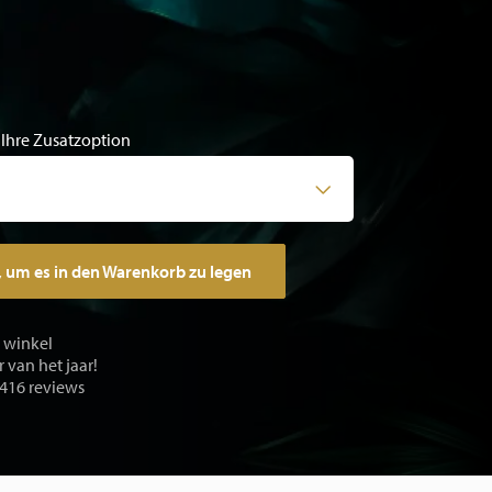
 Ihre Zusatzoption
, um es in den Warenkorb zu legen
e winkel
 van het jaar!
 416 reviews