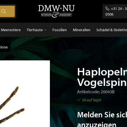
+31 24 - 
0506
Meerestiere
Tierhäute
Fossilien
Mineralien
Schädel & Skelette
pinne
Tierhäute
gel
Federn
ugetiere
Haplopel
sch
Vogelspi
Artikelcode: 20043B
28 auf lager
Melden Sie sic
anzuzeigen