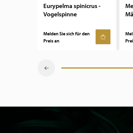
Eurypelma spinicrus -
Me
Vogelspinne
Mä
Melden Sie sich für den
Mel
Preis an
Pre