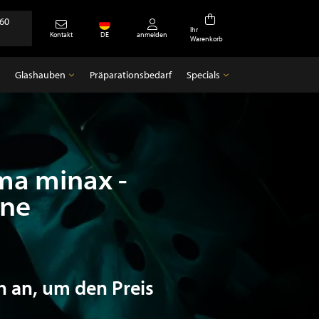
360
Ihr
Kontakt
DE
anmelden
Warenkorb
Glashauben
Präparationsbedarf
Specials
Glashauben
Specials
Leere Glocken
Antiquitäten
ma minax -
nne
h an, um den Preis