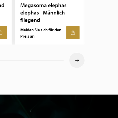
nd
Megasoma elephas
Seepocken
elephas - Männlich
fliegend
Melden Sie sich für den
Melden Sie sic
Preis an
Preis an