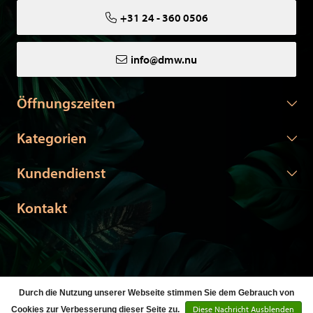
+31 24 - 360 0506
info@dmw.nu
Öffnungszeiten
Kategorien
Kundendienst
Kontakt
Durch die Nutzung unserer Webseite stimmen Sie dem Gebrauch von
© Copyright 2026 DMW.nu -
Webshop laten maken
door Red
Diese Nachricht Ausblenden
Cookies zur Verbesserung dieser Seite zu.