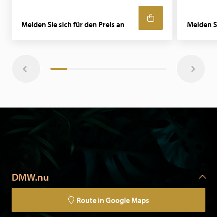
Melden Sie sich für den Preis an
Melden Si
DMW.nu
Route in Google Maps