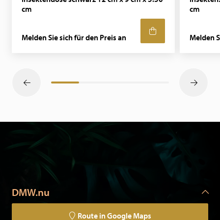
cm
cm
Melden Sie sich für den Preis an
Melden Si
DMW.nu
Route in Google Maps