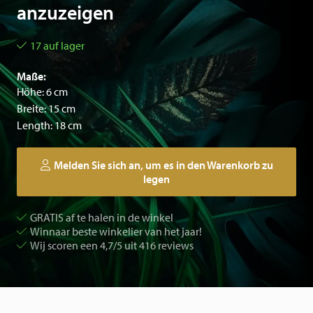
anzuzeigen
17 auf lager
Maße:
Höhe: 6 cm
Breite: 15 cm
Length: 18 cm
Melden Sie sich an, um es in den Warenkorb zu
legen
GRATIS af te halen in de winkel
Winnaar beste winkelier van het jaar!
Wij scoren een 4,7/5 uit 416 reviews