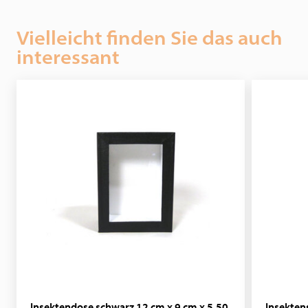
Vielleicht finden Sie das auch
interessant
Insektendose schwarz 12 cm x 9 cm x 5.50
Insekten