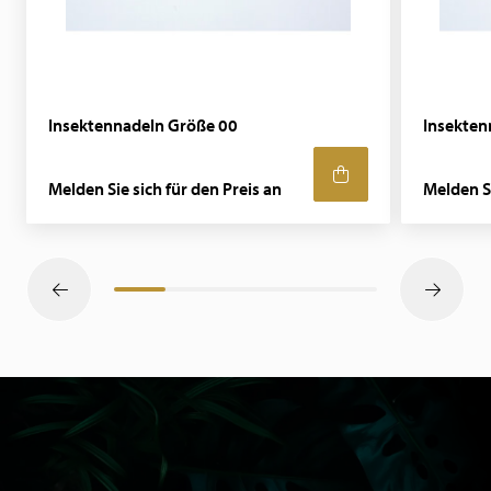
Insektennadeln Größe 00
Insekten
Melden Sie sich für den Preis an
Melden Si