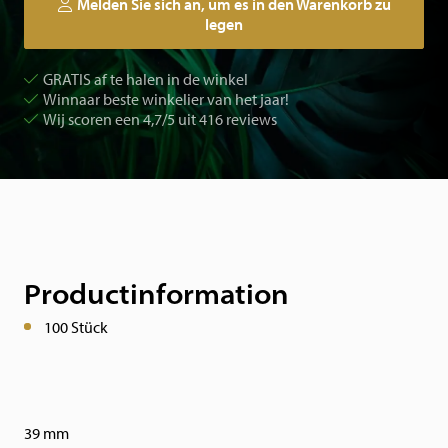
Melden Sie sich an, um es in den Warenkorb zu
legen
GRATIS af te halen in de winkel
Winnaar beste winkelier van het jaar!
Wij scoren een 4,7/5 uit 416 reviews
Productinformation
100 Stück
39 mm