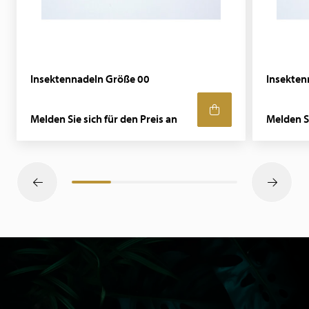
Insektennadeln Größe 00
Insekten
Melden Sie sich für den Preis an
Melden Si