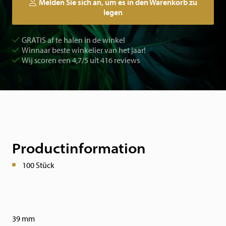
Melden Sie sich an, um es in den Warenkorb zu
legen
GRATIS af te halen in de winkel
Winnaar beste winkelier van het jaar!
Wij scoren een 4,7/5 uit 416 reviews
Productinformation
100 Stück
39 mm