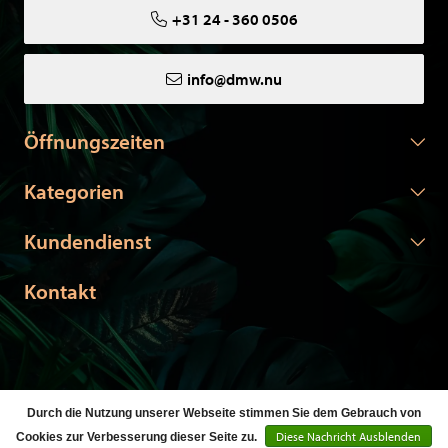
+31 24 - 360 0506
info@dmw.nu
Öffnungszeiten
Kategorien
Kundendienst
Kontakt
Durch die Nutzung unserer Webseite stimmen Sie dem Gebrauch von
© Copyright 2026 DMW.nu -
Webshop laten maken
door Red
Diese Nachricht Ausblenden
Cookies zur Verbesserung dieser Seite zu.