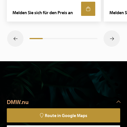
Melden Sie sich für den Preis an
Melden Si
DMW.nu
Route in Google Maps