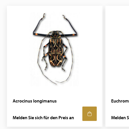
Acrocinus longimanus
Euchroma
Melden Sie sich für den Preis an
Melden Si