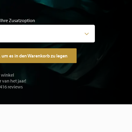
 Ihre Zusatzoption
, um es in den Warenkorb zu legen
e winkel
 van het jaar!
 416 reviews