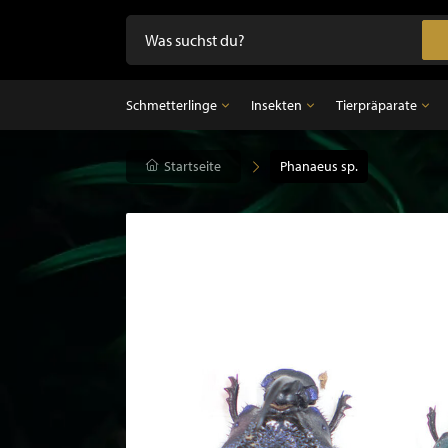
Schmetterlinge
Insekten
Tierpräparate
Schmetterlinge
Startseite
Insekten
Phanaeus sp.
Tierpräparate
Präparierte Schmetterlinge im Rahmen
Unpräparierte Insekten
Ausgestopfter Vo
Schmetterlinge im Glasglocke
Ausgestopfter Sä
Ausgestopfter Fi