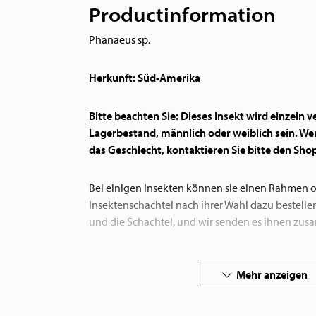
Productinformation
Phanaeus sp.
Herkunft: Süd-Amerika
Bitte beachten Sie: Dieses Insekt wird einzeln v
Lagerbestand, männlich oder weiblich sein. Wen
das Geschlecht, kontaktieren Sie bitte den Sho
Bei einigen Insekten können sie einen Rahmen o
Insektenschachtel nach ihrer Wahl dazu bestellen
und die Schachtel, und wir senden es ihnen zus
Wenn sie spezielle Wünsche haben, dann nehmen 
Mehr anzeigen
Wir führen auch nicht-präparierte Insekten!