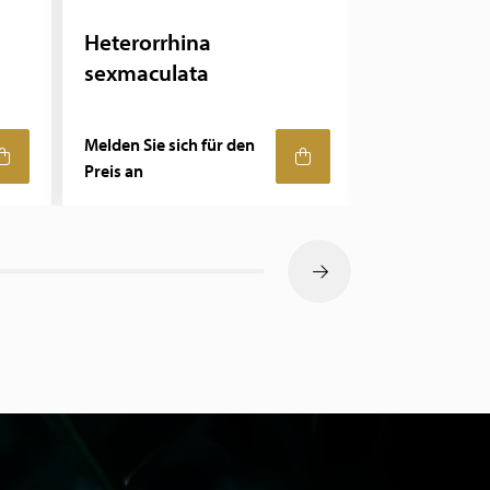
Heterorrhina
Heterorrh
sexmaculata
sexmacula
unpräparie
Melden Sie sich für den
Melden Sie sic
Preis an
Preis an