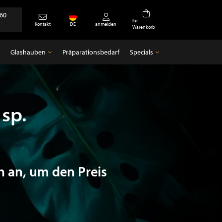
360
Ihr
Kontakt
DE
anmelden
Warenkorb
Glashauben
Präparationsbedarf
Specials
Glashauben
Specials
Leere Glocken
Antiquitäten
sp.
h an, um den Preis