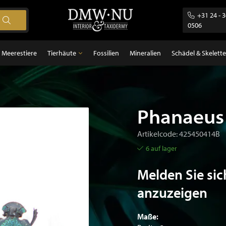
+31 24 - 
0506
Meerestiere
Tierhäute
Fossilien
Mineralien
Schädel & Skelette
Tierhäute
gel
Federn
ugetiere
Phanaeus 
sch
Artikelcode: 425450414B
6 auf lager
Melden Sie sic
anzuzeigen
Maße: