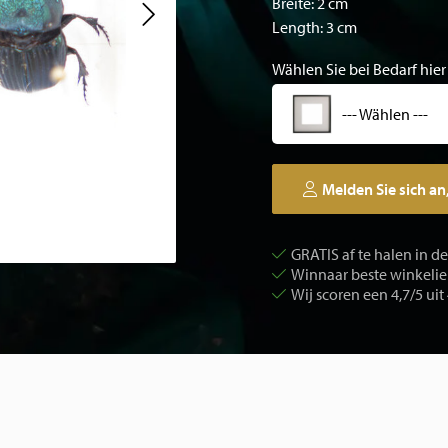
Breite: 2 cm
Length: 3 cm
Wählen Sie bei Bedarf hier
--- Wählen ---
Melden Sie sich an
GRATIS af te halen in d
Winnaar beste winkelier
Wij scoren een 4,7/5 uit