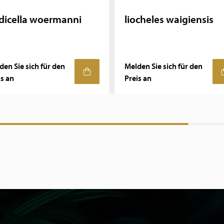
dicella woermanni
liocheles waigiensis
den Sie sich für den
Melden Sie sich für den
is an
Preis an