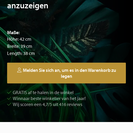
anzuzeigen
Nicht auf Lager
Maße:
Höhe: 42 cm
Breite: 39 cm
Length: 38 cm
Melden Sie sich an, um es in den Warenkorb zu
legen
GRATIS af te halen in de winkel
Winnaar beste winkelier van het jaar!
Wij scoren een 4,7/5 uit 416 reviews