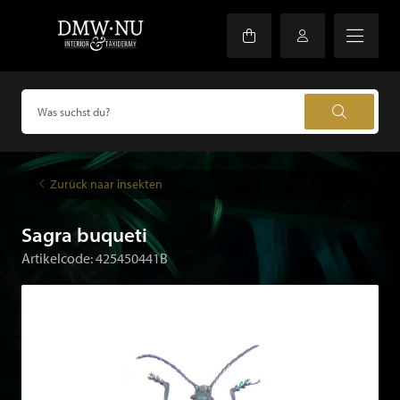
Zurück naar insekten
Sagra buqueti
Artikelcode: 425450441B