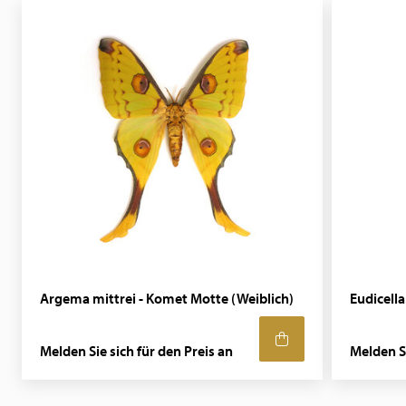
Argema mittrei - Komet Motte (Weiblich)
Eudicell
Melden Sie sich für den Preis an
Melden Si