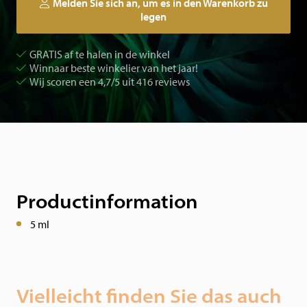
Melden Sie sich an, um es in den Warenkorb zu
legen
GRATIS af te halen in de winkel
Winnaar beste winkelier van het jaar!
Wij scoren een 4,7/5 uit 416 reviews
Productinformation
5 ml
Vielleicht finden Sie das auch